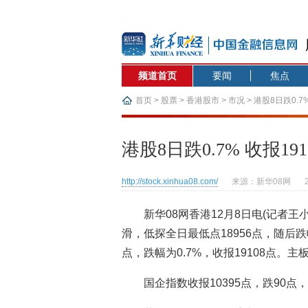
频道首页
要闻
焦点
首页
>
股票
>
香港股市
>
市况
> 港股8日跌0.7
港股8日跌0.7% 收报191
http://stock.xinhua08.com/
来源：新华08网
新华08网香港12月8日电(记者王
滑，低探全日最低点18956点，随后跌
点，跌幅为0.7%，收报19108点。主
国企指数收报10395点，跌90点，