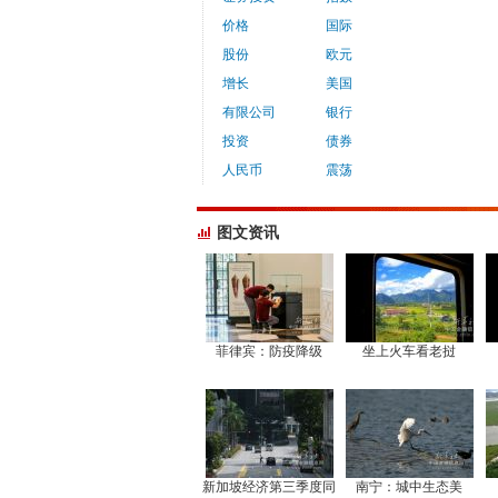
价格
国际
股份
欧元
增长
美国
有限公司
银行
投资
债券
人民币
震荡
图文资讯
菲律宾：防疫降级
坐上火车看老挝
新加坡经济第三季度同
南宁：城中生态美