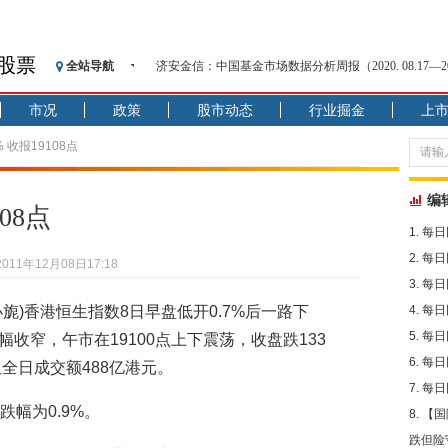
股票
全站导航
济安金信：中国基金市场数据分析周报（2020. 08.17—2020
【见·闻】疫情下，新加坡旅游业步履维艰
市况
政策
股市动态
行业掘金
上
记者手记：疫情下的香港零售业如何浴火重生？
【见·闻】疫情下一家香港传统零售商的转型突围之旅
% 收报19108点
济安金信：中国基金市场数据分析周报（2020. 07.27—2020
【新华财经调查】同业存单、结构性存款玩起“跷跷板”
编
08点
在“隐秘的角落”
每日
央行公开市场净投放300亿元 短端资金利率明显下行
每日
2011年12月08日17:18
基本面及股市双轮冲击 债市回调十年期债表现最弱
每日
沥青期货连续两日涨逾3% 沪银及两粕涨势喜人
小旎)香港恒生指数8日早盘低开0.7%后一路下
每日
恒生聚源：北斗收官之星发射成功，全产业链解析
每日
幅收窄，午市在19100点上下震荡，收盘跌133
每日
板全日成交额488亿港元。
每日
跌幅为0.9%。
【国
跌但险