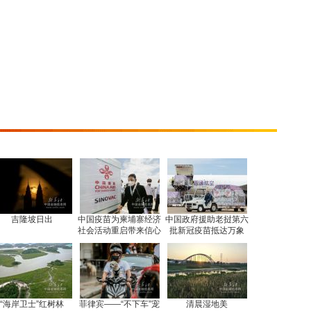
吉隆坡日出
中国疫苗为柬埔寨经济
中国政府援助老挝第六
社会活动重启带来信心
批新冠疫苗抵达万象
“海岸卫士”红树林
菲律宾——“不下车”宠
清晨湿地美