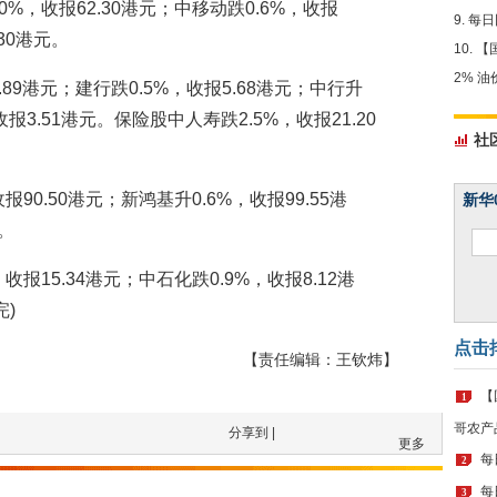
%，收报62.30港元；中移动跌0.6%，收报
每日
.30港元。
【
2% 
89港元；建行跌0.5%，收报5.68港元；中行升
收报3.51港元。保险股中人寿跌2.5%，收报21.20
社
90.50港元；新鸿基升0.6%，收报99.55港
新华
元。
报15.34港元；中石化跌0.9%，收报8.12港
完)
点击
【责任编辑：王钦炜】
【
1
哥农产
分享到 |
更多
每
2
每
3