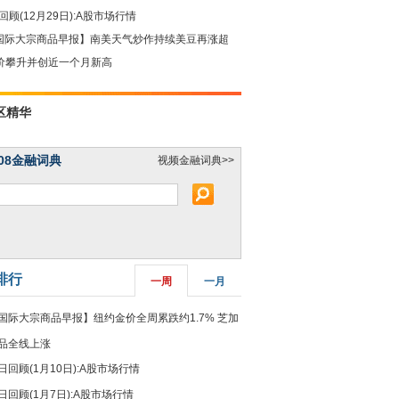
回顾(12月29日):A股市场行情
国际大宗商品早报】南美天气炒作持续美豆再涨超
油价攀升并创近一个月新高
区精华
08金融词典
视频金融词典>>
排行
一周
一月
国际大宗商品早报】纽约金价全周累跌约1.7% 芝加
品全线上涨
日回顾(1月10日):A股市场行情
日回顾(1月7日):A股市场行情