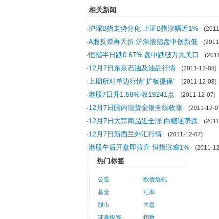
相关新闻
沪深B指走势分化 上证B指涨幅近1%
·
(2011-
A股反弹再夭折 沪深股指盘中创新低
·
(2011-
恒指半日跌0.67% 盘中跌破万九关口
·
(2011
12月7日东京石油及油品行情
·
(2011-12-08)
上期所对单边行情“扩板提保”
·
(2011-12-08)
港股7日升1.58% 收19241点
·
(2011-12-07)
12月7日国内现货金银全线收涨
·
(2011-12-0
12月7日大宗商品近全涨 白糖逆势跌
·
(2011-
12月7日新西兰外汇行情
·
(2011-12-07)
港股午后开盘即拉升 恒指涨逾1%
·
(2011-12
热门标签
公告
欧债危机
基金
汇率
股市
大盘
证券投资
指数