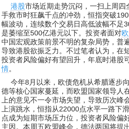
港股
市场近期走势沉闷，一扫上周四
手救市时狂飙千点的冲劲，恒指突破190
幅波动，连续数个交易日高低波幅不足3
是萎缩至500亿港元以下。投资者面对
欧
中国宏观政策前景不明的复杂局势，普
导致港股欲振乏力。不过笔者认为，在
投资者风险偏好有望回升，年底时港股
情
。
今年8月以来，欧债危机从希腊逐步
德等核心国家蔓延，而欧盟国家领导人
上的意见不一令市场失望，导致历次峰
上演跳水，恒指从22000点水平一路下滑至
点成为短期市场压力位，投资者风险偏
主因。本周五欧盟峰会，德法两国将提