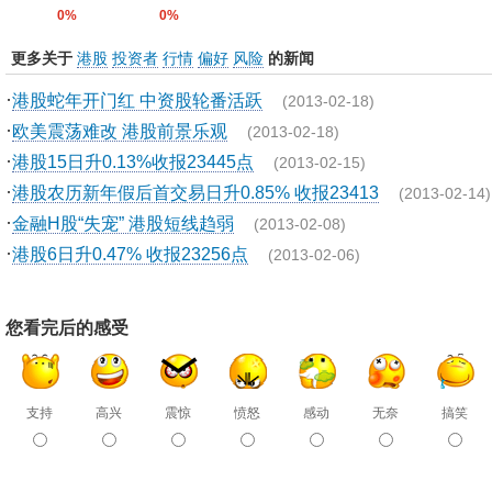
0%
0%
更多关于
港股
投资者
行情
偏好
风险
的新闻
·
港股蛇年开门红 中资股轮番活跃
(2013-02-18)
·
欧美震荡难改 港股前景乐观
(2013-02-18)
·
港股15日升0.13%收报23445点
(2013-02-15)
·
港股农历新年假后首交易日升0.85% 收报23413
(2013-02-14)
·
金融H股“失宠” 港股短线趋弱
(2013-02-08)
·
港股6日升0.47% 收报23256点
(2013-02-06)
您看完后的感受
支持
高兴
震惊
愤怒
感动
无奈
搞笑