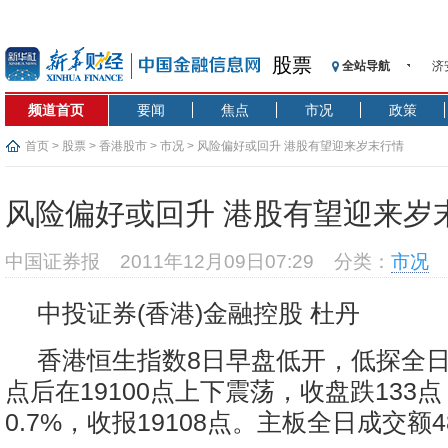
济
股票
全站导航
【
记
频道首页
要闻
焦点
市况
政策
【
首页
>
股票
>
香港股市
>
市况
> 风险偏好或回升 港股有望迎来岁末行情
济
【
风险偏好或回升 港股有望迎来岁
在
央
中国证券报
2011年12月09日07:29
分类：
市况
基
沥
中投证券(香港)金融控股 杜丹
恒
济
香港恒生指数8日早盘低开，低探全日最
点后在19100点上下震荡，收盘跌133
0.7%，收报19108点。主板全日成交额