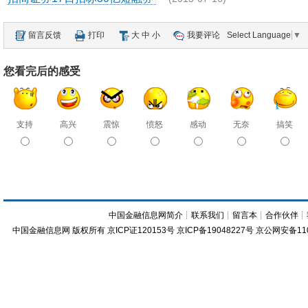
留言反馈
打印
大
中
小
我要评论
Select Language
▼
您看完后的感受
支持
高兴
震惊
愤怒
感动
无奈
搞笑
中国金融信息网简介
┊
联系我们
┊
留言本
┊
合作伙伴
┊
中国金融信息网
版权所有
京ICP证120153号
京ICP备19048227号 京公网安备11