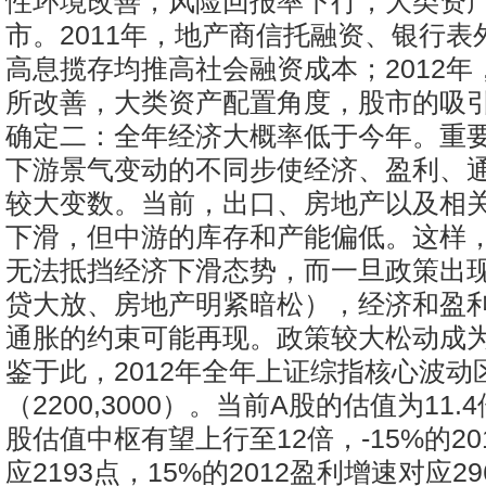
性环境改善，风险回报率下行，大类资
市。2011年，地产商信托融资、银行表
高息揽存均推高社会融资成本；2012年
所改善，大类资产配置角度，股市的吸
确定二：全年经济大概率低于今年。重
下游景气变动的不同步使经济、盈利、
较大变数。当前，出口、房地产以及相
下滑，但中游的库存和产能偏低。这样
无法抵挡经济下滑态势，而一旦政策出
贷大放、房地产明紧暗松），经济和盈
通胀的约束可能再现。政策较大松动成
鉴于此，2012年全年上证综指核心波动
（2200,3000）。当前A股的估值为11.4
股估值中枢有望上行至12倍，-15%的2
应2193点，15%的2012盈利增速对应29