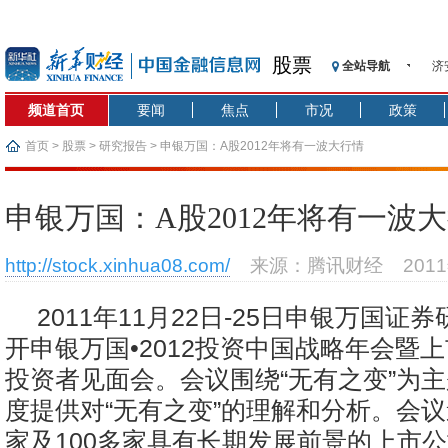
股票
全站导航
济
【
频道首页
要闻
焦点
市况
政策
记
【
首页
>
股票
>
研究报告
> 申银万国：A股2012年将有一波大行情
济
【
申银万国：A股2012年将有一波
在
央
http://stock.xinhua08.com/
来源：腾讯财经
201
基
沥
2011年11月22日-25日申银万国证
恒
开申银万国•2012投资中国战略年会暨
投资者见面会。会议围绕“无有之变”为
度提供对“无有之变”的理解和分析。会议
家及100多家具有长期发展前景的上市