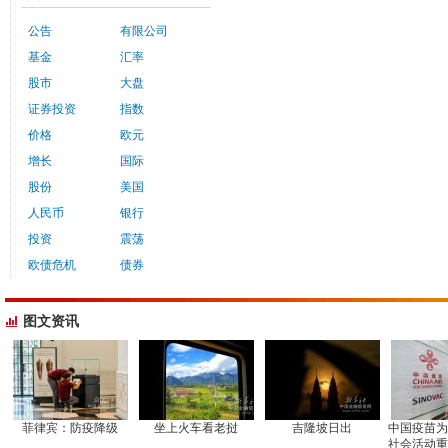
公告
有限公司
基金
汇率
股市
大盘
证券投资
指数
价格
欧元
增长
国际
股份
美国
人民币
银行
投资
震荡
欧债危机
债券
图文资讯
菲律宾：防疫降级
坐上火车看老挝
吉隆坡日出
中国疫苗为
社会活动重