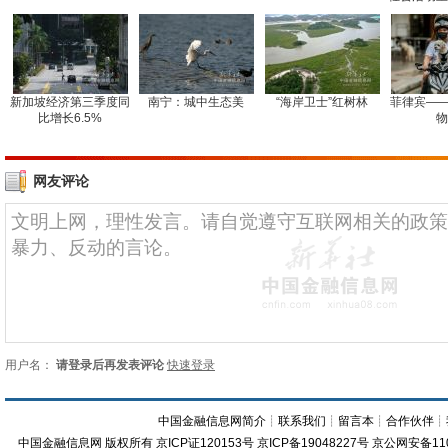
新加坡经济第三季度同
南宁：城中生态美
“海岸卫士”红树林
菲律宾——
比增长6.5%
物
网友评论
用户名：
请登录后再发表评论
快速登录
中国金融信息网简介
┊
联系我们
┊
留言本
┊
合作伙伴
┊
中国金融信息网
版权所有
京ICP证120153号
京ICP备19048227号 京公网安备11