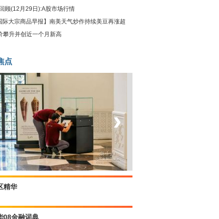
回顾(12月29日):A股市场行情
国际大宗商品早报】南美天气炒作持续美豆再涨超
油价攀升并创近一个月新高
焦点
‹
›
菲律宾：防疫降级
区精华
华08金融词典