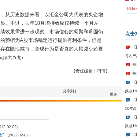
[每日
示，从历史数据来看，以汇金公司为代表的央企增
显。不过，去年10月增持效应仅持续一个月左
后续效果需进一步观察，市场信心的凝聚和巩固仍
点击
的萎缩为A股市场稳定运行提供有利条件，但是
【
1
能存在隐性减持，套现行为是否真的大幅减少还要
哥农产
记者刘兴龙）
每
2
【责任编辑：刁倩】
每
3
【
4
分享到 |
跌超1
更多
【
5
10年
【
6
跌超1
12-02-02)
攻”
【
(2012-02-02)
7