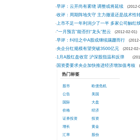
早评：云开尚有雾绕 调整或将延续
·
(2012-0
收评：周期阵地失守 主力撤退还是战术性
·
上市不足一年利润少了一半 多家公司触红
·
“一月预言”能否扫“龙头”愁云
·
(2012-02-01)
早评：纠结之中A股或继续蹒跚而行
·
(2012-
央企分红规模有望突破3500亿元
·
(2012-02-
1月A股红盘收官 沪深股指温和反弹
·
(2012
国资委要求央企加快推进经济增加值考核
·
(2
热门标签
股市
欧债危机
公告
美国
国际
大盘
价格
经济
证券投资
投资
增长
黄金
汇率
股份