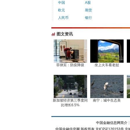
中国
A股
欧元
期货
人民币
银行
图文资讯
菲律宾：防疫降级
坐上火车看老挝
新加坡经济第三季度同
南宁：城中生态美
比增长6.5%
中国金融信息网简介
中国金融信息网
版权所有
京ICP证120153号
京I