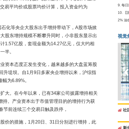
每日
按照交易平均价或股票均价计算，投入资金约为
【
2% 
中国石化等央企大股东出手增持带动下，A股市场掀
司大股东增持规模不断攀升同时，小非股东显示出
视觉
.57亿股，套现金额为14.27亿元，仅大约相
的一半。
产业资本态度正发生变化，越来越多的大盘蓝筹股
回升堤坝。自1月9日多家央企增持以来，沪综指
幅为6.89%。
扩大。在今年以来，已有34家公司披露增持相关
增持。产业资本出于市值管理目的的增持行为获
春节前连续三个交易日触及跌停，
社
股价的措施，1月20日、31日分别进行增持，此
新