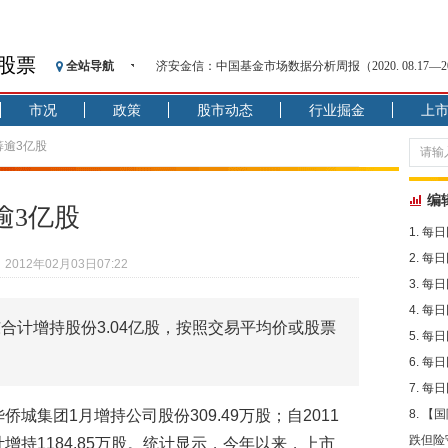
股票
全站导航
济安金信：中国基金市场数据分析周报（2020. 08.17—2020
【见·闻】疫情下，新加坡旅游业步履维艰
市况
政策
股市动态
行业掘金
上
记者手记：疫情下的香港零售业如何浴火重生？
【见·闻】疫情下一家香港传统零售商的转型突围之旅
筹逾3亿股
济安金信：中国基金市场数据分析周报（2020. 07.27—2020
【新华财经调查】同业存单、结构性存款玩起“跷跷板”
编
逾3亿股
在“隐秘的角落”
每日
央行公开市场净投放300亿元 短端资金利率明显下行
每日
2012年02月03日07:22
基本面及股市双轮冲击 债市回调十年期债表现最弱
每日
沥青期货连续两日涨逾3% 沪银及两粕涨势喜人
每日
合计增持股份3.04亿股，按照交易平均价或股票
恒生聚源：北斗收官之星发射成功，全产业链解析
每日
。
每日
每日
城集团1月增持公司股份309.49万股；自2011
【国
跌但险
增持1184.85万股。统计显示，今年以来，上市