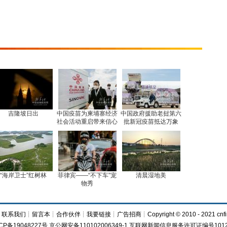
吉隆坡日出
中国疫苗为柬埔寨经济
中国政府援助老挝第六
社会活动重启带来信心
批新冠疫苗抵达万象
“海岸卫士”红树林
菲律宾——“不下车”宠
清晨湿地美
物秀
┊
联系我们
┊
留言本
┊
合作伙伴
┊
我要链接
┊
广告招商
┊Copyright © 2010 - 2021 cnfi
CP备19048227号 京公网安备110102006349-1 互联网新闻信息服务许可证编号1012