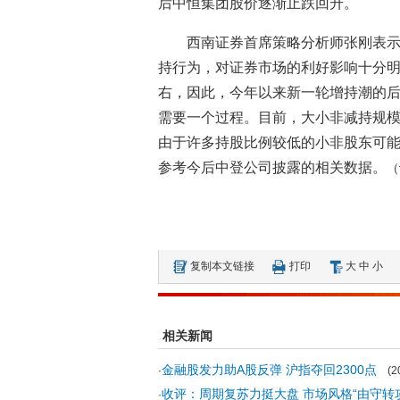
后中恒集团股价逐渐止跌回升。
西南证券首席策略分析师张刚表
持行为，对证券市场的利好影响十分明
右，因此，今年以来新一轮增持潮的
需要一个过程。目前，大小非减持规模
由于许多持股比例较低的小非股东可
参考今后中登公司披露的相关数据。
（
复制本文链接
打印
大
中
小
相关新闻
金融股发力助A股反弹 沪指夺回2300点
·
(20
收评：周期复苏力挺大盘 市场风格“由守转
·