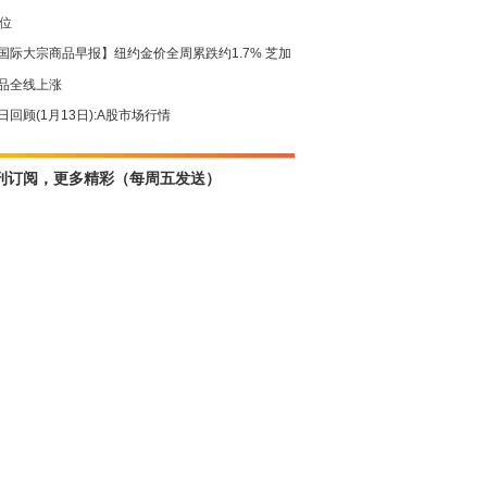
高位
国际大宗商品早报】纽约金价全周累跌约1.7% 芝加
品全线上涨
日回顾(1月13日):A股市场行情
刊订阅，更多精彩（每周五发送）