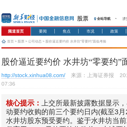
股票
全站导航
济
【
频道首页
要闻
焦点
市况
政策
记
【
首页
>
股票
>
公司动态
> 股价逼近要约价 水井坊“零要约”面临考验
济
【
股价逼近要约价 水井坊“零要约”
在
央
http://stock.xinhua08.com/
来源：上海证券报
2
基
07:36
沥
恒
上交所最新披露数据显示，
核心提示：
动要约收购的前三个要约日内(截至3月2
水井坊股东预受要约。鉴于水井坊当前