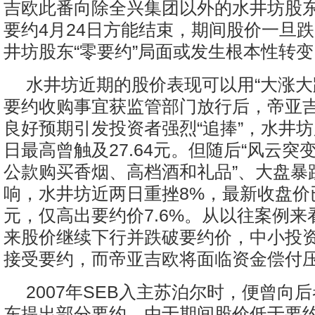
吉欧此番向除全兴集团以外的水井坊股
要约4月24日方能结束，期间股价一旦
井坊股东“零要约”局面或发生根本性转变
水井坊近期的股价表现可以用“大涨大
要约收购事宜获监管部门放行后，帝亚
良好预期引发投资者强烈“追捧”，水井坊
日最高曾触及27.64元。但随后“风云突变
公款购买香烟、高档酒和礼品”、大盘暴
响，水井坊近两日重挫8%，最新收盘价已
元，仅高出要约价7.6%。从以往案例
来股价继续下行并跌破要约价，中小投
接受要约，而帝亚吉欧将面临资金偿付
2007年SEB入主苏泊尔时，便曾向
东提出部分要约，由于期间股价低于要