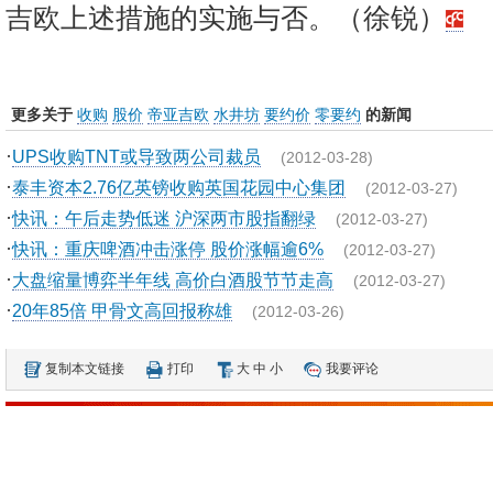
吉欧上述措施的实施与否。（徐锐）
更多关于
收购
股价
帝亚吉欧
水井坊
要约价
零要约
的新闻
·
UPS收购TNT或导致两公司裁员
(2012-03-28)
·
泰丰资本2.76亿英镑收购英国花园中心集团
(2012-03-27)
·
快讯：午后走势低迷 沪深两市股指翻绿
(2012-03-27)
·
快讯：重庆啤酒冲击涨停 股价涨幅逾6%
(2012-03-27)
·
大盘缩量博弈半年线 高价白酒股节节走高
(2012-03-27)
·
20年85倍 甲骨文高回报称雄
(2012-03-26)
复制本文链接
打印
大
中
小
我要评论