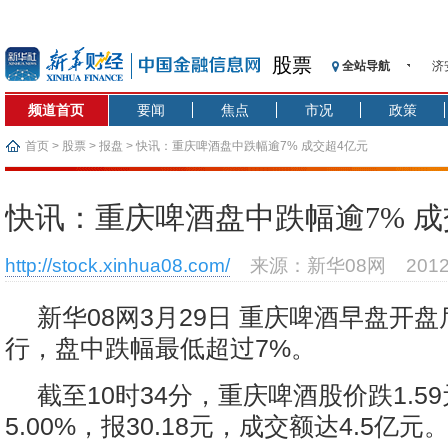
股票
全站导航
济
【
频道首页
要闻
焦点
市况
政策
记
【
首页
>
股票
>
报盘
> 快讯：重庆啤酒盘中跌幅逾7% 成交超4亿元
济
【
快讯：重庆啤酒盘中跌幅逾7% 成
在
央
http://stock.xinhua08.com/
来源：新华08网
201
基
沥
新华08网3月29日 重庆啤酒早盘开
恒
行，盘中跌幅最低超过7%。
截至10时34分，重庆啤酒股价跌1.5
5.00%，报30.18元，成交额达4.5亿元