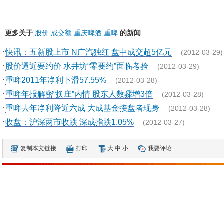
更多关于
股价
成交额
重庆啤酒
重啤
的新闻
·
快讯：五新股上市 N广汽独红 盘中成交超5亿元
(2012-03-29)
·
股价逼近要约价 水井坊“零要约”面临考验
(2012-03-29)
·
重啤2011年净利下滑57.55%
(2012-03-28)
·
重啤年报解密“换庄”内情 股东人数骤增3倍
(2012-03-28)
·
重啤去年净利降近六成 大成基金接盘者现身
(2012-03-28)
·
收盘：沪深两市收跌 深成指跌1.05%
(2012-03-27)
复制本文链接
打印
大
中
小
我要评论