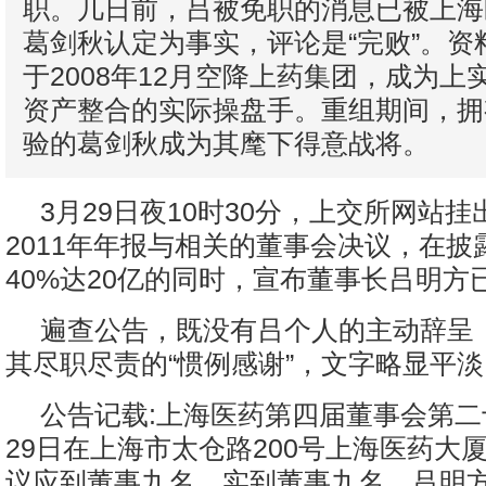
职。几日前，吕被免职的消息已被上海
葛剑秋认定为事实，评论是“完败”。资
于2008年12月空降上药集团，成为上
资产整合的实际操盘手。重组期间，拥
验的葛剑秋成为其麾下得意战将。
3月29日夜10时30分，上交所网站
2011年年报与相关的董事会决议，在披
40%达20亿的同时，宣布董事长吕明方
遍查公告，既没有吕个人的主动辞呈
其尽职尽责的“惯例感谢”，文字略显平淡
公告记载:上海医药第四届董事会第二
29日在上海市太仓路200号上海医药大
议应到董事九名，实到董事九名。吕明