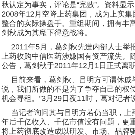
秋认定为事实，评论是“完败”。资料显
2008年12月空降上药集团，成为上实
整合的实际操盘手。重组期间，拥有丰
剑秋成为其麾下得意战将。
2011年5月，葛剑秋先遭内部人士举
上药收购中信医药涉嫌国有资产流失。
公告，葛剑秋于2011年12月1日正式离
目前来看，葛剑秋、吕明方可谓休戚
说，我们所做的不是为了争夺自己的权
机会寻租。”3月29日夜11时，葛对记者
当记者询问其与吕明方若仍当职，上药
年后千亿收入、千亿市值没有问题，更
将上药彻底改造成以研发、市场、品牌