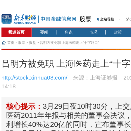
股票
全站导航
济
【
频道首页
要闻
焦点
市况
政策
记
【
首页
>
股票
>
报盘
> 吕明方被免职 上海医药走上“十字路口”
济
【
吕明方被免职 上海医药走上“十字
在
央
http://stock.xinhua08.com/
来源：上海证券报
2
基
14:18
沥
恒
3月29日夜10时30分，上
核心提示：
医药2011年年报与相关的董事会决议
利增长40%达20亿的同时，宣布董事