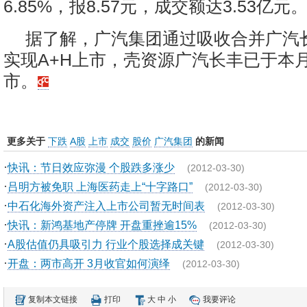
6.85%，报8.57元，成交额达3.53亿元
据了解，广汽集团通过吸收合并广汽
实现A+H上市，壳资源广汽长丰已于本月
市。
更多关于
下跌
A股
上市
成交
股价
广汽集团
的新闻
·
快讯：节日效应弥漫 个股跌多涨少
(2012-03-30)
·
吕明方被免职 上海医药走上“十字路口”
(2012-03-30)
·
中石化海外资产注入上市公司暂无时间表
(2012-03-30)
·
快讯：新鸿基地产停牌 开盘重挫逾15%
(2012-03-30)
·
A股估值仍具吸引力 行业个股选择成关键
(2012-03-30)
·
开盘：两市高开 3月收官如何演绎
(2012-03-30)
复制本文链接
打印
大
中
小
我要评论