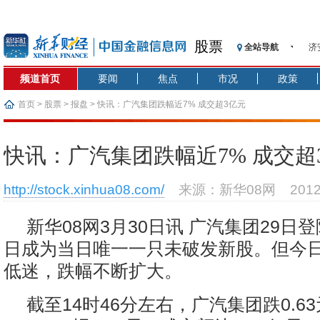
济
股票
全站导航
【
频道首页
要闻
焦点
市况
政策
记
【
首页
>
股票
>
报盘
> 快讯：广汽集团跌幅近7% 成交超3亿元
济
【
快讯：广汽集团跌幅近7% 成交超
在
央
http://stock.xinhua08.com/
来源：新华08网
201
基
沥
新华08网3月30日讯 广汽集团29日
恒
日成为当日唯一一只未破发新股。但今
济
低迷，跌幅不断扩大。
截至14时46分左右，广汽集团跌0.6