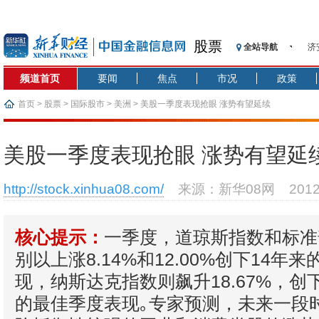
股票
全站导航
济
【
频道首页
要闻
焦点
市况
政策
记
【
首页
>
股票
>
国际股市
>
美洲
> 美股一季度表现抢眼 涨势有望延续
济
【
美股一季度表现抢眼 涨势有望延
在
央
http://stock.xinhua08.com/
来源：新华08网
201
基
沥
一季度，道琼斯指数和标准
恒
核心提示：
别以上涨8.14%和12.00%创下14年
现，纳斯达克指数则飙升18.67%，创下
的最佳季度表现｡专家预测，未来一段