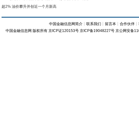
超2% 油价攀升并创近一个月新高
中国金融信息网简介
┊
联系我们
┊
留言本
┊
合作伙伴
┊
中国金融信息网
版权所有
京ICP证120153号
京ICP备19048227号 京公网安备11