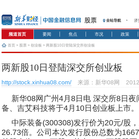
股票
全站导航
济
【
频道首页
要闻
焦点
市况
政策
记
【
首页
>
股票
>
创业板
> 两新股10日登陆深交所创业板
济
【
两新股10日登陆深交所创业板
在
央
http://stock.xinhua08.com/
来源：新华08网
201
基
沥
新华08网广州4月8日电 深交所8日
恒
备、吉艾科技将于4月10日创业板上市。
中际装备(300308)发行价为20元/
26.73倍。公司本次发行股份总数为16