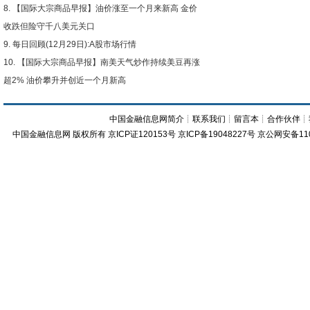
【国际大宗商品早报】油价涨至一个月来新高 金价
收跌但险守千八美元关口
每日回顾(12月29日):A股市场行情
【国际大宗商品早报】南美天气炒作持续美豆再涨
超2% 油价攀升并创近一个月新高
中国金融信息网简介
┊
联系我们
┊
留言本
┊
合作伙伴
┊
中国金融信息网
版权所有
京ICP证120153号
京ICP备19048227号 京公网安备11