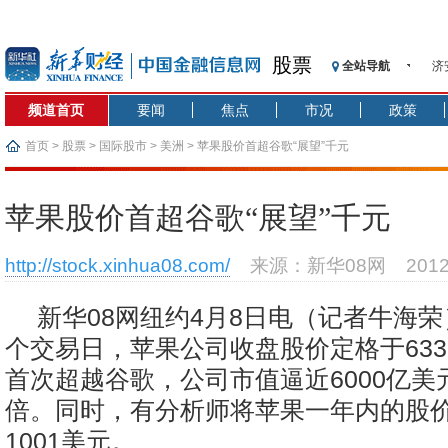
股票
全站导航
济
【
频道首页
要闻
焦点
市况
政策
记
【
首页
>
股票
>
国际股市
>
美洲
> 苹果股价首超谷歌“展望”千元
济
【
苹果股价首超谷歌“展望”千元
在
央
http://stock.xinhua08.com/
来源：新华08网
201
基
沥
新华08网纽约4月8日电（记者牛海
恒
个交易日，苹果公司收盘股价定格于633
首次超越谷歌，公司市值逼近6000亿美
倍。同时，有分析师将苹果一年内的股
1001美元。