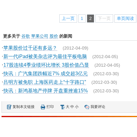
上一页
1
2
下一页
单页阅读
更多关于
谷歌
苹果公司
股价
的新闻
·
苹果股价过千还有多远？
(2012-04-09)
·
新一代iPad被美杂志评为最佳平板电脑
(2012-04-05)
·
17股连续4季业绩环比增长 3股价值凸显
(2012-04-05)
·
快讯：广汽集团跌幅近7% 成交超3亿元
(2012-03-30)
·
吕明方被免职 上海医药走上“十字路口”
(2012-03-30)
·
快讯：新鸿基地产停牌 开盘重挫逾15%
(2012-03-30)
复制本文链接
打印
大
中
小
我要评论