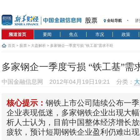
济
股票
全站导航
【
记
频道首页
要闻
焦点
市况
政策
【
首页
>
股票
>
大盘解析
> 多家钢企一季度亏损 “铁工基”需求不旺
济
【
多家钢企一季度亏损 “铁工基”需
在
央
中国金融信息网
2012年04月19日19:21
分类：
大
基
沥
恒
钢铁上市公司陆续公布一季
核心提示：
济
企业表现低迷，多家钢铁企业出现大幅
析人士认为，目前中国整体经济增长放
疲软，预计短期钢铁企业盈利仍难出现