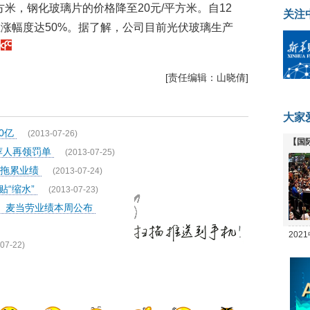
方米，钢化玻璃片的价格降至20元/平方米。自12
关注
涨幅度达50%。据了解，公司目前光伏玻璃生产
）
[责任编辑：山晓倩]
大家
0亿
(2013-07-26)
【国
荐人再领罚单
(2013-07-25)
全线
跌拖累业绩
(2013-07-24)
贴“缩水”
(2013-07-23)
果、麦当劳业绩本周公布
20
07-22)
坛