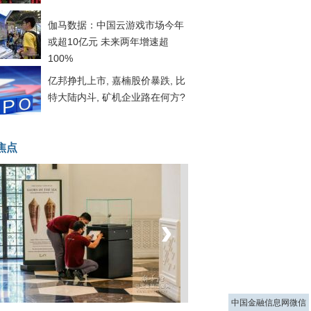
伽马数据：中国云游戏市场今年
或超10亿元 未来两年增速超
100%
亿邦挣扎上市, 嘉楠股价暴跌, 比
特大陆内斗, 矿机企业路在何方?
焦点
‹
›
菲律宾：防疫降级
中国金融信息网微信