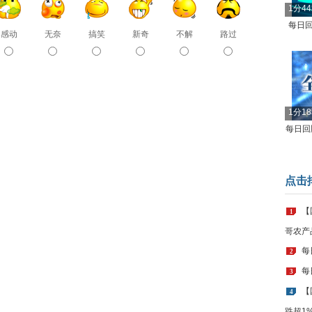
1分4
每日回
感动
无奈
搞笑
新奇
不解
路过
1分1
每日回顾
点击
【
1
哥农产
每
2
每
3
【
4
跌超1