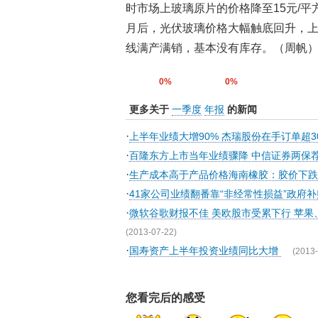
时市场上玻璃原片的价格降至15元/平
月后，光伏玻璃价格大幅触底回升，上
线满产满销，基本没有库存。（周帆
0%
0%
更多关于
一季度
年报
的新闻
·
上半年业绩大增90% 杰瑞股份在手订单超3
·
百隆东方上市当年业绩骤降 中信证券两保
·
生产成本高于产品价格海南橡胶：胶价下
·
41家公司业绩翻番靠“非经常性损益”政府补
·
微软谷歌财报不佳 美欧股市受累下行 苹
(2013-07-22)
·
国寿资产上半年投资业绩同比大增
(2013-
您看完后的感受