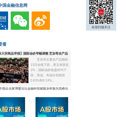
中国金融信息网
欢迎扫描关注
爱看
际大宗商品早报】国际油价窄幅调整 芝加哥农产品
芝加哥主要农产品期价
下跌
13日全线下跌，美玉米跌近
2%；国际油价收盘时均下
跌，美油、布油分别收跌
0.63%和0.24%...
21中国企业家博鳌论坛金融科技赋能乡村振兴高峰论