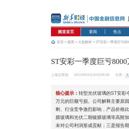
频道首页
要闻
焦点
首页
>
股票
>
大盘解析
> ST安彩一季度巨亏80
ST安彩一季度巨亏8000
上海证券报
2012年04月20日09:08
分类：
大
核心提示：
转型光伏玻璃的ST安彩
万元的巨额亏损。公司解释主要原
剩、行业竞争激烈影响，产品价格比
膜玻璃和光伏二期镀膜玻璃等高附
未对公司利润形成贡献；三是报告期