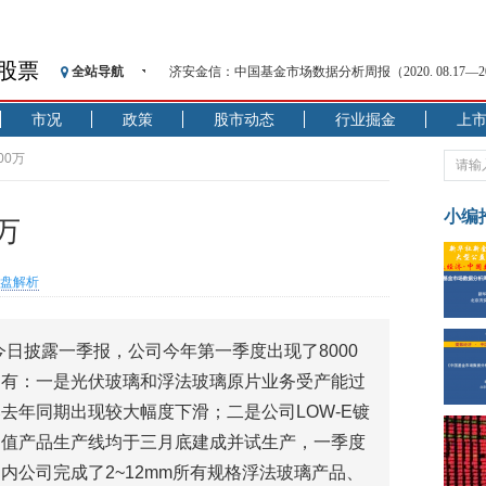
济安金信：中国基金市场数据分析周报（2020. 08.17—2020
股票
全站导航
【见·闻】疫情下，新加坡旅游业步履维艰
记者手记：疫情下的香港零售业如何浴火重生？
市况
政策
股市动态
行业掘金
上
【见·闻】疫情下一家香港传统零售商的转型突围之旅
00万
济安金信：中国基金市场数据分析周报（2020. 07.27—2020
【新华财经调查】同业存单、结构性存款玩起“跷跷板”
小编
在“隐秘的角落”
万
央行公开市场净投放300亿元 短端资金利率明显下行
基本面及股市双轮冲击 债市回调十年期债表现最弱
盘解析
沥青期货连续两日涨逾3% 沪银及两粕涨势喜人
恒生聚源：北斗收官之星发射成功，全产业链解析
今日披露一季报，公司今年第一季度出现了8000
济安金信：中国基金市场数据分析周报（2020. 08.17—2020
因有：一是光伏玻璃和浮法玻璃原片业务受产能过
去年同期出现较大幅度下滑；二是公司LOW-E镀
加值产品生产线均于三月底建成并试生产，一季度
内公司完成了2~12mm所有规格浮法玻璃产品、