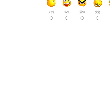
支持
高兴
震惊
愤怒