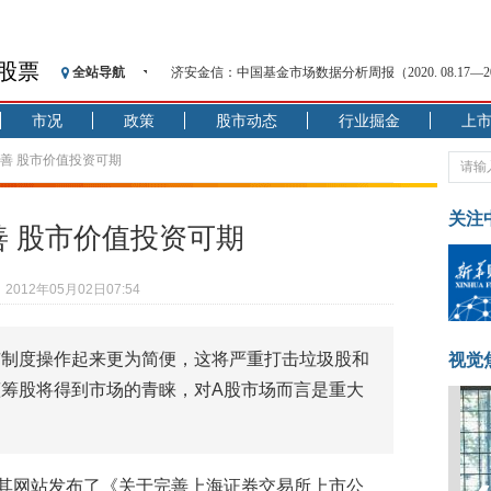
股票
全站导航
济安金信：中国基金市场数据分析周报（2020. 08.17—2020
【见·闻】疫情下，新加坡旅游业步履维艰
市况
政策
股市动态
行业掘金
上
记者手记：疫情下的香港零售业如何浴火重生？
【见·闻】疫情下一家香港传统零售商的转型突围之旅
完善 股市价值投资可期
济安金信：中国基金市场数据分析周报（2020. 07.27—2020
【新华财经调查】同业存单、结构性存款玩起“跷跷板”
关注
善 股市价值投资可期
在“隐秘的角落”
央行公开市场净投放300亿元 短端资金利率明显下行
2012年05月02日07:54
基本面及股市双轮冲击 债市回调十年期债表现最弱
沥青期货连续两日涨逾3% 沪银及两粕涨势喜人
市制度操作起来更为简便，这将严重打击垃圾股和
恒生聚源：北斗收官之星发射成功，全产业链解析
视觉
筹股将得到市场的青睐，对A股市场而言是重大
在其网站发布了《关于完善上海证券交易所上市公