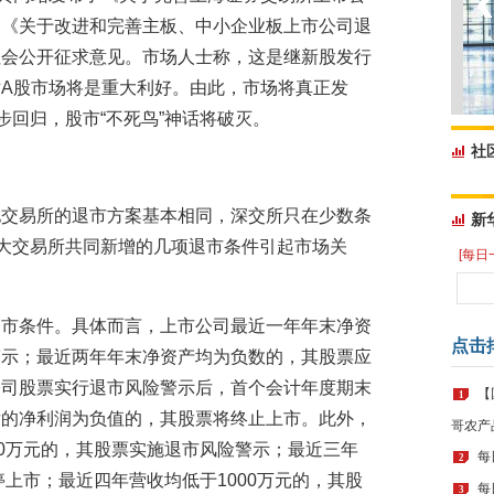
和《关于改进和完善主板、中小企业板上市公司退
社会公开征求意见。市场人士称，这是继新股发行
A股市场将是重大利好。由此，市场将真正发
步回归，股市“不死鸟”神话将破灭。
社
地交易所的退市方案基本相同，深交所只在少数条
新
两大交易所共同新增的几项退市条件引起市场关
[每日
退市条件。具体而言，上市公司最近一年年末净资
点击
警示；最近两年年末净资产均为负数的，其股票应
公司股票实行退市风险警示后，首个会计年度期末
【
1
后的净利润为负值的，其股票将终止上市。此外，
哥农产
00万元的，其股票实施退市风险警示；最近三年
每
2
停上市；最近四年营收均低于1000万元的，其股
每
3