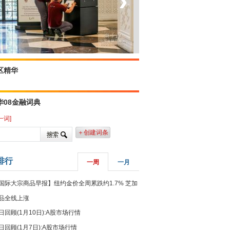
‹
›
菲律宾：防疫降级
区精华
华08金融词典
一词]
＋创建词条
排行
一周
一月
国际大宗商品早报】纽约金价全周累跌约1.7% 芝加
品全线上涨
日回顾(1月10日):A股市场行情
日回顾(1月7日):A股市场行情