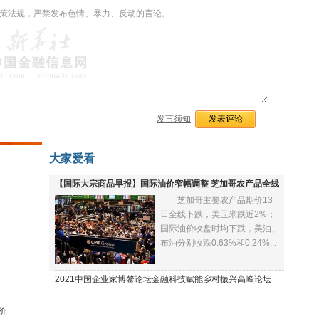
发言须知
大家爱看
【国际大宗商品早报】国际油价窄幅调整 芝加哥农产品全线
芝加哥主要农产品期价13
下跌
日全线下跌，美玉米跌近2%；
国际油价收盘时均下跌，美油、
布油分别收跌0.63%和0.24%...
2021中国企业家博鳌论坛金融科技赋能乡村振兴高峰论坛
价