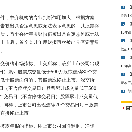
【
4
跌超1
条件，中介机构的专业判断作用加大。根据方案，
【
5
报告被出具否定意见或无法表示意见的，其股票将
10年
示后，首个会计年度财报仍被出具否定意见或无法
【
6
停上市后，首个会计年度财报再次被出具否定意见
跌超1
市。
【
7
成交价格市场指标。上交所称，该所上市公司出现
10年
日）累计股票成交量低于500万股或连续30个交
【
8
均低于股票面值的，其股票应终止上市。深交所
哥农产
日（不含停牌交易日）股票累计成交量低于500
每
9
0个交易日（不含停牌交易日）股票累计成交量低
市。同样，上市公司出现连续20个交易日每日股票
周
将直接终止上市。
期披露年报的指标。即上市公司因净利润、净资