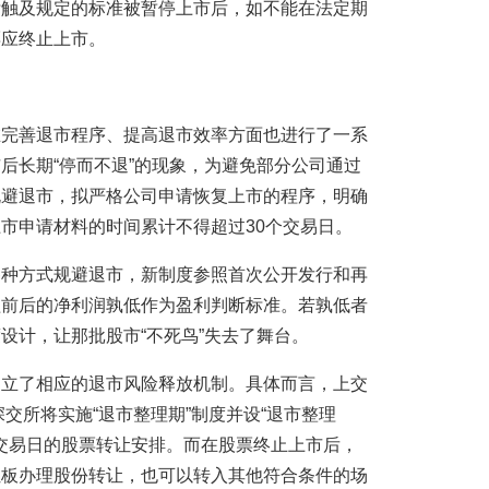
标触及规定的标准被暂停上市后，如不能在法定期
票应终止上市。
在完善退市程序、提高退市效率方面也进行了一系
后长期“停而不退”的现象，为避免部分公司通过
规避退市，拟严格公司申请恢复上市的程序，明确
市申请材料的时间累计不得超过30个交易日。
各种方式规避退市，新制度参照首次公开发行和再
益前后的净利润孰低作为盈利判断标准。若孰低者
设计，让那批股市“不死鸟”失去了舞台。
建立了相应的退市风险释放机制。具体而言，上交
深交所将实施“退市整理期”制度并设“退市整理
个交易日的股票转让安排。而在股票终止上市后，
让板办理股份转让，也可以转入其他符合条件的场