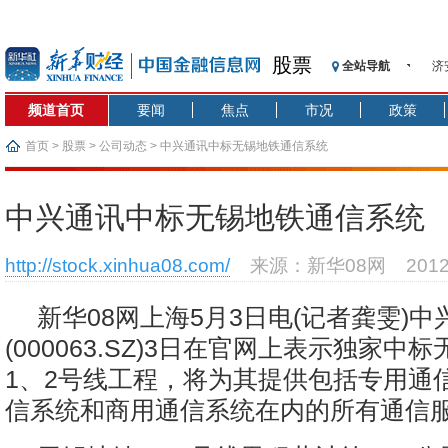
股票
全站导航
济
【
频道首页
要闻
焦点
市况
政策
记
【
首页
>
股票
>
公司动态
> 中兴通讯中标无锡地铁通信系统
济
【
中兴通讯中标无锡地铁通信系统
在
央
http://stock.xinhua08.com/
来源：新华08网
201
基
沥
新华08网上海5月3日电(记者龚雯)中
恒
(000063.SZ)3日在官网上表示独家中
1、2号线工程，将为其提供包括专用通
信系统和商用通信系统在内的所有通信