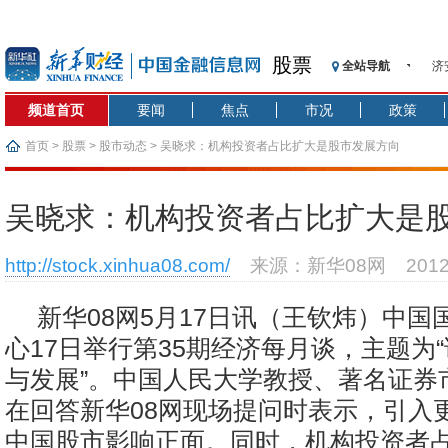
股票
全站导航
济
【
频道首页
要闻
焦点
市况
政策
记
【
首页
>
股票
>
股市动态
> 吴晓求：机构投资者占比扩大是股市发展方向
济
【
吴晓求：机构投资者占比扩大是
在
央
http://stock.xinhua08.com/
来源：新华08网
201
基
沥
新华08网5月17日讯（王钦炜）中国
恒
心17日举行第35期经济每月谈，主题为
与发展”。中国人民大学教授、著名证券
在回答新华08网现场提问时表示，引入更
中国股市影响正面。同时，机构投资者