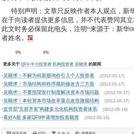
特别声明：文章只反映作者本人观点，新华
在于向读者提供更多信息，并不代表赞同其立
此文时务必保留此电头，注明“来源于：新华0
者姓名。
0%
0%
更多关于
QFII
中小投资者
机构投资者
吴晓求
的新闻
·
吴晓求：不解为何新股询价引入个人投资者
(2012-05-17)
·
吴晓求：市场结构和秩序规则修改含三方面
(2012-05-17)
·
吴晓求：不要指望发行制度解决资本市场问题
(2012-05-17)
·
吴晓求：本轮资本市场改革重点改造微观结构
(2012-05-17)
·
监管层“五箭齐发”构建多元化机构投资者体系
(2012-05-16)
·
看好A股 多家QFII申请增加投资额度
(2012-05-15)
留言反馈
打印
大
中
小
我要评论