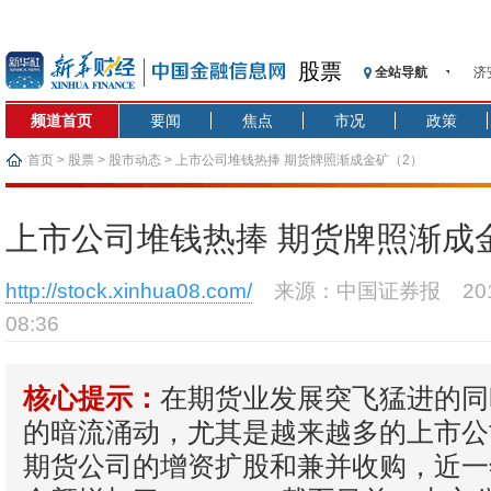
股票
全站导航
济
【
频道首页
要闻
焦点
市况
政策
记
【
首页
>
股票
>
股市动态
> 上市公司堆钱热捧 期货牌照渐成金矿（2）
济
【
上市公司堆钱热捧 期货牌照渐成
在
央
http://stock.xinhua08.com/
来源：中国证券报
2
基
08:36
沥
恒
在期货业发展突飞猛进的同
核心提示：
的暗流涌动，尤其是越来越多的上市公
期货公司的增资扩股和兼并收购，近一