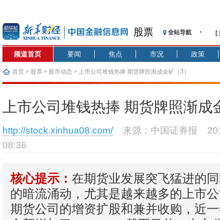
股票
全站导航
【
记
频道首页
要闻
焦点
市况
政策
【
济
首页
>
股票
>
股市动态
> 上市公司堆钱热捧 期货牌照渐成金矿（3）
【
在
上市公司堆钱热捧 期货牌照渐成
央
基
http://stock.xinhua08.com/
来源：中国证券报
2
沥
08:36
恒
济
在期货业发展突飞猛进的同
核心提示：
的暗流涌动，尤其是越来越多的上市公
期货公司的增资扩股和兼并收购，近一