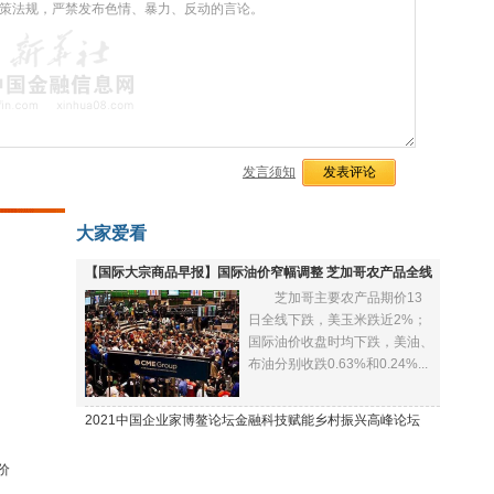
发言须知
大家爱看
【国际大宗商品早报】国际油价窄幅调整 芝加哥农产品全线
芝加哥主要农产品期价13
下跌
日全线下跌，美玉米跌近2%；
国际油价收盘时均下跌，美油、
布油分别收跌0.63%和0.24%...
2021中国企业家博鳌论坛金融科技赋能乡村振兴高峰论坛
价