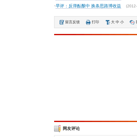
·
早评：反弹酝酿中 换条思路博收益
(2012-
留言反馈
打印
大
中
小
网友评论