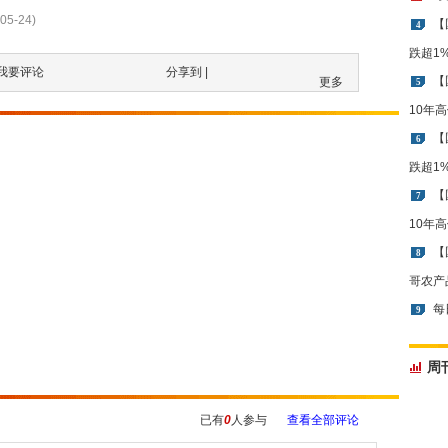
05-24)
【
4
跌超1
我要评论
分享到 |
【
更多
5
10年
【
6
跌超1
【
7
10年
【
8
哥农产
每
9
周
已有
0
人参与
查看全部评论