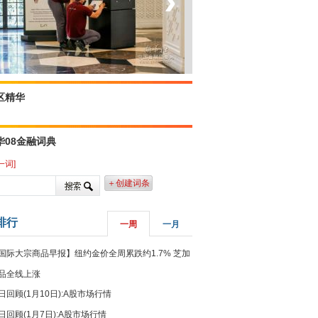
‹
›
菲律宾：防疫降级
区精华
华08金融词典
一词]
＋创建词条
排行
一周
一月
国际大宗商品早报】纽约金价全周累跌约1.7% 芝加
品全线上涨
日回顾(1月10日):A股市场行情
日回顾(1月7日):A股市场行情