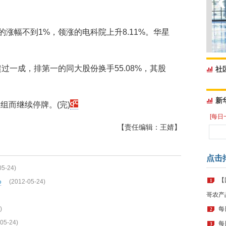
的涨幅不到1%，领涨的电科院上升8.11%。华星
过一成，排第一的同大股份换手55.08%，其股
社
新
组而继续停牌。(完)
[每日
【责任编辑：王婧】
点击
05-24)
【
%
(2012-05-24)
1
哥农产
)
每
2
05-24)
每
3