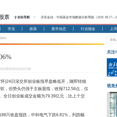
股票
全站导航
济安金信：中国基金市场数据分析周报（2020. 08.17—2020
【见·闻】疫情下，新加坡旅游业步履维艰
市况
政策
股市动态
行业掘金
上
记者手记：疫情下的香港零售业如何浴火重生？
【见·闻】疫情下一家香港传统零售商的转型突围之旅
06%
济安金信：中国基金市场数据分析周报（2020. 07.27—2020
【新华财经调查】同业存单、结构性存款玩起“跷跷板”
关注
06%
在“隐秘的角落”
央行公开市场净投放300亿元 短端资金利率明显下行
2012年05月24日15:48
基本面及股市双轮冲击 债市回调十年期债表现最弱
沥青期货连续两日涨逾3% 沪银及两粕涨势喜人
何广怀)24日深交所创业板指早盘略低开，随即转稳
恒生聚源：北斗收官之星发射成功，全产业链解析
视觉
，但势头仍强于主板股指，收报712.58点，仅
%。全日创业板成交金额为79.39亿元，比上个交
188只收盘报跌，中科电气下跌6.81%，列跌幅