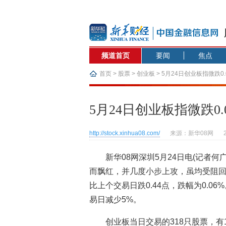
频道首页
要闻
焦点
首页
>
股票
>
创业板
> 5月24日创业板指微跌0.
5月24日创业板指微跌0.
http://stock.xinhua08.com/
来源：新华08网
新华08网深圳5月24日电(记者
而飘红，并几度小步上攻，虽均受阻回软
比上个交易日跌0.44点，跌幅为0.06
易日减少5%。
创业板当日交易的318只股票，有