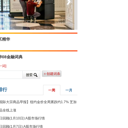
‹
›
菲律宾：防疫降级
区精华
华08金融词典
一词]
＋创建词条
排行
一周
一月
国际大宗商品早报】纽约金价全周累跌约1.7% 芝加
品全线上涨
日回顾(1月10日):A股市场行情
日回顾(1月7日):A股市场行情