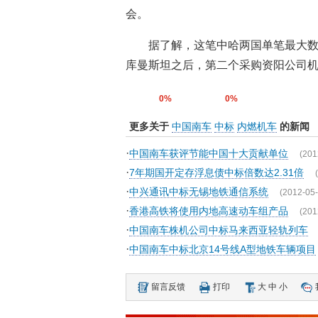
会。
据了解，这笔中哈两国单笔最大
库曼斯坦之后，第二个采购资阳公司机
0%
0%
更多关于
中国南车
中标
内燃机车
的新闻
·
中国南车获评节能中国十大贡献单位
(201
·
7年期国开定存浮息债中标倍数达2.31倍
·
中兴通讯中标无锡地铁通信系统
(2012-05-
·
香港高铁将使用内地高速动车组产品
(201
·
中国南车株机公司中标马来西亚轻轨列车
·
中国南车中标北京14号线A型地铁车辆项目
留言反馈
打印
大
中
小