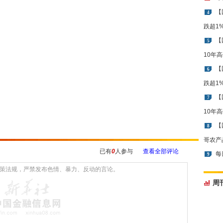
【
4
跌超1
【
5
10年
【
6
跌超1
【
7
10年
【
8
哥农产
已有
0
人参与
查看全部评论
每
9
周