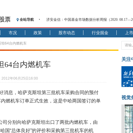
股票
全站导航
济安金信：中国基金市场数据分析周报（2020. 08.17—2020
【见·闻】疫情下，新加坡旅游业步履维艰
市况
政策
股市动态
行业掘金
上
记者手记：疫情下的香港零售业如何浴火重生？
【见·闻】疫情下一家香港传统零售商的转型突围之旅
斯坦64台内燃机车
济安金信：中国基金市场数据分析周报（2020. 07.27—2020
【新华财经调查】同业存单、结构性存款玩起“跷跷板”
关注
64台内燃机车
在“隐秘的角落”
央行公开市场净投放300亿元 短端资金利率明显下行
2012年06月25日16:00
基本面及股市双轮冲击 债市回调十年期债表现最弱
沥青期货连续两日涨逾3% 沪银及两粕涨势喜人
出好消息，哈萨克斯坦第三批机车采购合同的预付
恒生聚源：北斗收官之星发射成功，全产业链解析
视觉
车内燃机车订单正式生效，这是中哈两国签订的单
资阳公司分别向哈萨克斯坦出口了两批内燃机车，由
哈国“总体良好”的评价和采购第三批机车的机