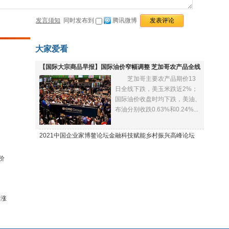
发言须知
同时发布到
腾讯微博
大家爱看
【国际大宗商品早报】国际油价窄幅调整 芝加哥农产品全线
芝加哥主要农产品期价13
下跌
日全线下跌，美玉米跌近2%；
国际油价收盘时均下跌，美油、
布油分别收跌0.63%和0.24%...
2021中国企业家博鳌论坛金融科技赋能乡村振兴高峰论坛
价
再涨