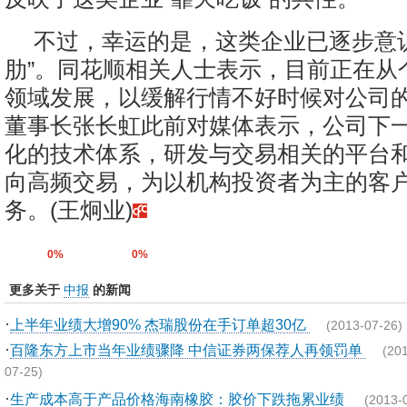
不过，幸运的是，这类企业已逐步意
肋”。同花顺相关人士表示，目前正在从
领域发展，以缓解行情不好时候对公司
董事长张长虹此前对媒体表示，公司下
化的技术体系，研发与交易相关的平台
向高频交易，为以机构投资者为主的客
务。(王炯业)
0%
0%
更多关于
中报
的新闻
·
上半年业绩大增90% 杰瑞股份在手订单超30亿
(2013-07-26)
·
百隆东方上市当年业绩骤降 中信证券两保荐人再领罚单
(20
07-25)
·
生产成本高于产品价格海南橡胶：胶价下跌拖累业绩
(2013-