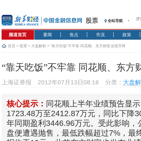
济
股票
全站导航
【
记
频道首页
要闻
焦点
市况
政策
【
济
首页
>
股票
>
大盘解析
> “靠天吃饭”不牢靠 同花顺、东方财富业绩齐降
【
在
“靠天吃饭”不牢靠 同花顺、东方
央
基
上海证券报
2012年07月13日08:18
分类：
大盘解
沥
恒
同花顺上半年业绩预告显示
核心提示：
济
1723.48万至2412.87万元，同比下降
年同期盈利3446.96万元。受此影响
盘便遭遇抛售，最低跌幅超过7%，最终下