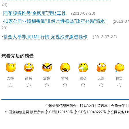
24)
·
同花顺将推类“余额宝”理财工具
(2013-07-23)
·
41家公司业绩翻番靠“非经常性损益”政府补贴“缩水”
(2013-07
23)
·
基金大举导演TMT行情 无视泡沫激进操作
(2013-07-22)
您看完后的感受
支持
高兴
震惊
愤怒
感动
无奈
搞笑
中国金融信息网简介
┊
联系我们
┊
留言本
┊
合作伙伴
┊
中国金融信息网
版权所有
京ICP证120153号
京ICP备19048227号 京公网安备11