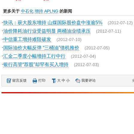
更多关于
中石化
增持
APLNG
的新闻
·
快讯：获大股东增持 山煤国际股价盘中涨逾5%
(2012-07-12)
·
油价降耗油行业受益明显 两桶油业绩承压
(2012-07-11)
·
中信重工增持难阻破发
(2012-07-10)
·
国际油价大幅反弹 “三桶油”借机推价
(2012-07-05)
·
汇金二季度小幅增持工行中行
(2012-07-04)
·
银行高管“荐股”却罕有买入增持
(2012-07-03)
留言反馈
打印
大
中
小
我要评论