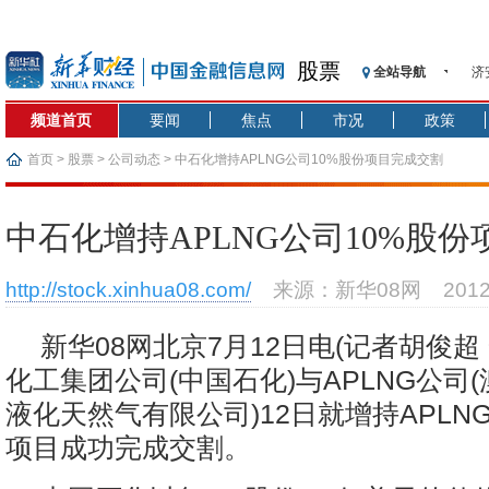
股票
全站导航
济
【
频道首页
要闻
焦点
市况
政策
记
【
首页
>
股票
>
公司动态
> 中石化增持APLNG公司10%股份项目完成交割
济
【
中石化增持APLNG公司10%股
在
央
http://stock.xinhua08.com/
来源：新华08网
201
基
沥
新华08网北京7月12日电(记者胡俊超
恒
化工集团公司(中国石化)与APLNG公司
液化天然气有限公司)12日就增持APLN
项目成功完成交割。