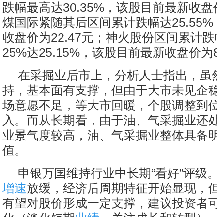
跌幅最高达30.35%，该股目前最新收盘价
煤国际紧随其后区间累计跌幅达25.55
收盘价为22.47元；神火股份区间累计
25%达25.15%，该股目前最新收盘价为8
在采掘业后市上，分析人士指出，虽
持，基本面有支撑，但由于大市未见企
场意愿不足，等大市回暖，个股调整到
入。而从长期看，由于油、气采掘业还
业景气度较高，油、气采掘业整体具备
值。
申银万国维持行业中长期“看好”评级
增速
放缓，经济后周期特征开始显现，但
有望对股价形成一定支撑，建议投资者