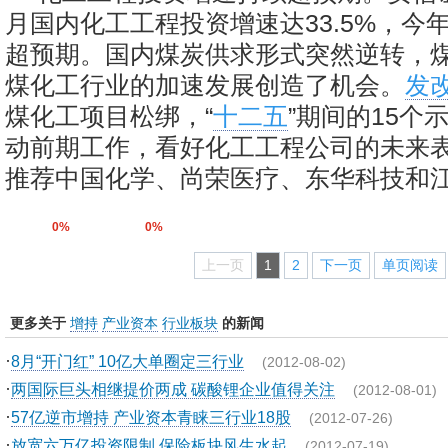
月国内化工工程投资增速达33.5%，今
超预期。国内煤炭供求形式突然逆转，
煤化工行业的加速发展创造了机会。
发
煤化工项目松绑，“
十二五
”期间的15个
动前期工作，看好化工工程公司的未来表
推荐中国化学、尚荣医疗、东华科技和
0%
0%
上一页
1
2
下一页
单页阅读
更多关于
增持
产业资本
行业板块
的新闻
·
8月“开门红” 10亿大单圈定三行业
(2012-08-02)
·
两国际巨头相继提价两成 碳酸锂企业值得关注
(2012-08-01)
·
57亿逆市增持 产业资本青睐三行业18股
(2012-07-26)
·
放宽六万亿投资限制 保险板块风生水起
(2012-07-19)