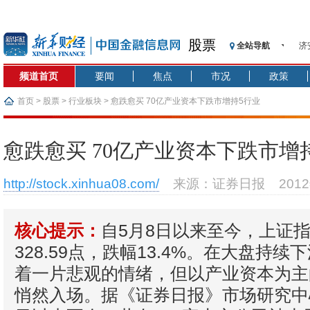
济
股票
全站导航
【
记
频道首页
要闻
焦点
市况
政策
【
首页
>
股票
>
行业板块
> 愈跌愈买 70亿产业资本下跌市增持5行业
济
【
在
愈跌愈买 70亿产业资本下跌市增
央
基
http://stock.xinhua08.com/
来源：证券日报
201
沥
恒
自5月8日以来至今，上证
核心提示：
济
328.59点，跌幅13.4%。在大盘持
着一片悲观的情绪，但以产业资本为主
悄然入场。据《证券日报》市场研究中