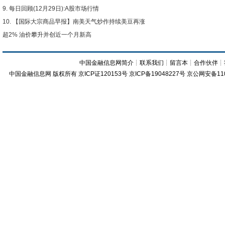
每日回顾(12月29日):A股市场行情
【国际大宗商品早报】南美天气炒作持续美豆再涨
超2% 油价攀升并创近一个月新高
中国金融信息网简介
┊
联系我们
┊
留言本
┊
合作伙伴
┊
中国金融信息网
版权所有
京ICP证120153号
京ICP备19048227号 京公网安备11