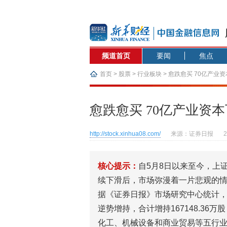
频道首页
要闻
焦点
首页
>
股票
>
行业板块
> 愈跌愈买 70亿产业
愈跌愈买 70亿产业资
http://stock.xinhua08.com/
来源：证券日报
核心提示：
自5月8日以来至今，上证
续下滑后，市场弥漫着一片悲观的
据《证券日报》市场研究中心统计，
逆势增持，合计增持167148.36
化工、机械设备和商业贸易等五行业获