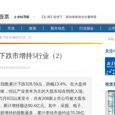
股票
全站导航
【见·闻】疫情下，新加坡旅游业步履维艰
记者手记：疫情下的香港零售业如何浴火重生？
市况
政策
股市动态
行业掘金
上
【见·闻】疫情下一家香港传统零售商的转型突围之旅
济安金信：中国基金市场数据分析周报（2020. 07.27—2020
资本下跌市增持5行业（2）
【新华财经调查】同业存单、结构性存款玩起“跷跷板”
在“隐秘的角落”
关注
本下跌市增持5行业（2）
央行公开市场净投放300亿元 短端资金利率明显下行
基本面及股市双轮冲击 债市回调十年期债表现最弱
2012年08月02日08:23
沥青期货连续两日涨逾3% 沪银及两粕涨势喜人
恒生聚源：北斗收官之星发射成功，全产业链解析
指数累计下跌328.59点，跌幅13.4%。在大盘持
济安金信：中国基金市场数据分析周报（2020. 08.17—2020
视觉
情绪，但以产业资本为主的大股东却在悄然入场。
5月8日以来至今，共有208家上市公司被大股东
万股，累计增持额达90.4亿元。其中，采掘、电子、
增持的股数最多，累计变动市值约达70.26亿