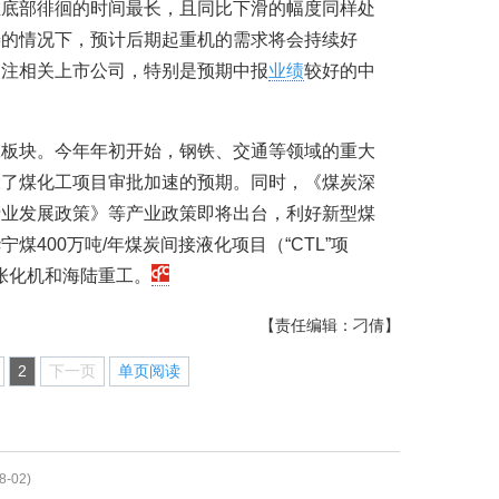
在底部徘徊的时间最长，且同比下滑的幅度同样处
善的情况下，预计后期起重机的需求将会持续好
关注相关上市公司，特别是预期中报
业绩
较好的中
工板块。今年年初开始，钢铁、交通等领域的重大
大了煤化工项目审批加速的预期。同时，《煤炭深
产业发展政策》等产业政策即将出台，利好新型煤
400万吨/年煤炭间接液化项目（“CTL”项
张化机和海陆重工。
【责任编辑：刁倩】
2
下一页
单页阅读
8-02)