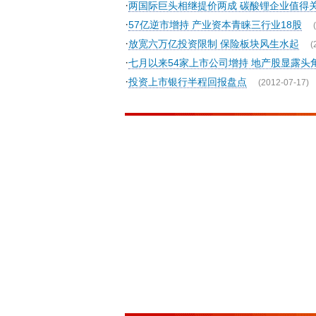
·
两国际巨头相继提价两成 碳酸锂企业值得
·
57亿逆市增持 产业资本青睐三行业18股
·
放宽六万亿投资限制 保险板块风生水起
(
·
七月以来54家上市公司增持 地产股显露头
·
投资上市银行半程回报盘点
(2012-07-17)