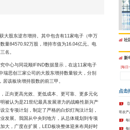
司获大股东逆市增持。其中包含有11家电子（申万
社
84570.92万股，增持市值为16.04亿元。电
第三名。
新
中心与同花顺IFIND数据显示，在这11家电子
[每日
中瑞思创三家公司的大股东增持数量较大，分别
5万股，居该板块增持股数的前三甲。
点击
展，正向更高光效、更低成本、更可靠、更多元化
明被认为是21世纪最具发展潜力的战略性新兴产
【
1
，设立专项计划，制定了严格的白炽灯淘汰计划，
哥农产
产业发展。我国从中央到地方，从总体规划到专项
每
2
加大，广度在扩展，LED板块整体迎来布局好时
每
3