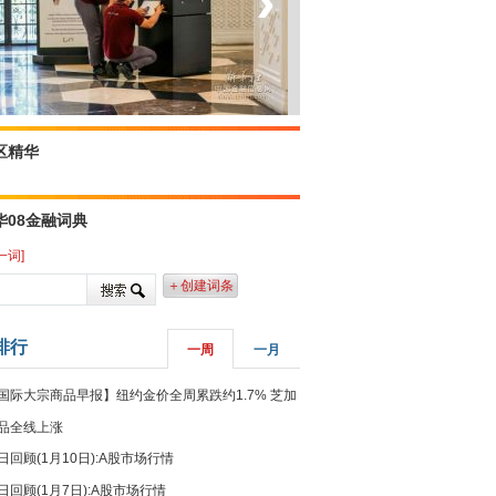
‹
›
坐上火车看老挝
区精华
华08金融词典
一词]
＋创建词条
排行
一周
一月
国际大宗商品早报】纽约金价全周累跌约1.7% 芝加
品全线上涨
日回顾(1月10日):A股市场行情
日回顾(1月7日):A股市场行情