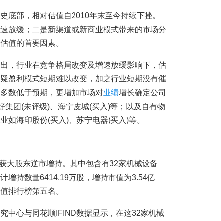
史底部，相对估值自2010年末至今持续下挫。
增速放缓；二是新渠道或新商业模式带来的市场分
制估值的首要因素。
指出，行业在竞争格局改变及增速放缓影响下，估
质疑盈利模式短期难以改变，加之行业短期没有催
绩
多数低于预期，更增加市场对
业绩
增长确定公司
好集团(未评级)、海宁皮城(买入)等；以及自有物
如海印股份(买入)、苏宁电器(买入)等。
司获大股东逆市增持。其中包含有32家机械设备
持数量6414.19万股，增持市值为3.54亿
市值排行榜第五名。
中心与同花顺IFIND数据显示，在这32家机械