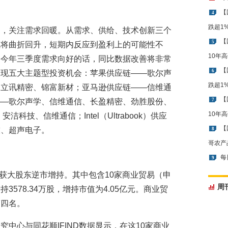
【
4
跌超1
徊，关注需求回暖。从需求、供给、技术创新三个
【
5
气将曲折回升，短期内反应到盈利上的可能性不
10年
，今年三季度需求向好的话，同比数据改善将非常
【
6
呈现五大主题型投资机会：苹果供应链——歌尔声
跌超1
、立讯精密、锦富新材；亚马逊供应链——信维通
【
——歌尔声学、信维通信、长盈精密、劲胜股份、
7
10年
洁科技、信维通信；Intel（Ultrabook）供应
【
技、超声电子。
8
哥农产
每
9
司获大股东逆市增持。其中包含10家商业贸易（申
周
578.34万股，增持市值为4.05亿元。商业贸
第四名。
中心与同花顺IFIND数据显示，在这10家商业