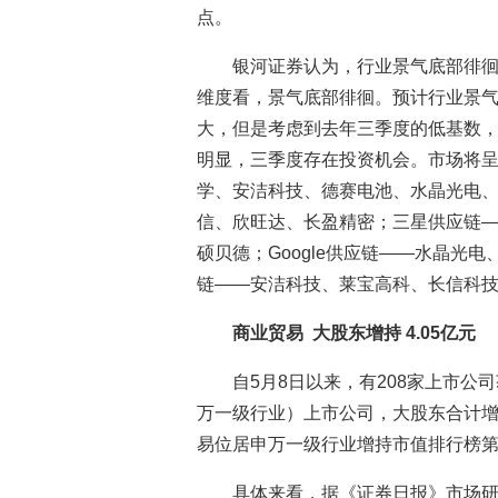
点。
银河证券认为，行业景气底部徘
维度看，景气底部徘徊。预计行业景
大，但是考虑到去年三季度的低基数
明显，三季度存在投资机会。市场将
学、安洁科技、德赛电池、水晶光电
信、欣旺达、长盈精密；三星供应链
硕贝德；Google供应链——水晶光电、安
链——安洁科技、莱宝高科、长信科
商业贸易 大股东增持 4.05亿元
自5月8日以来，有208家上市公
万一级行业）上市公司，大股东合计增持3
易位居申万一级行业增持市值排行榜
具体来看，据《证券日报》市场研究