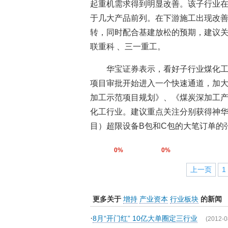
起重机需求得到明显改善。该子行业
于几大产品前列。在下游施工出现改
转，同时配合基建放松的预期，建议
联重科 、三一重工。
华宝证券表示，看好子行业煤化
项目审批开始进入一个快速通道，加
加工示范项目规划》、《煤炭深加工
化工行业。建议重点关注分别获得神华宁煤
目）超限设备B包和C包的大笔订单的
0%
0%
上一页
1
更多关于
增持
产业资本
行业板块
的新闻
·
8月“开门红” 10亿大单圈定三行业
(2012-0