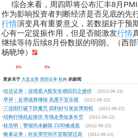
综合来看，周四即将公布汇丰8月PM
作为影响投资者判断经济是否见底的先
行情
演变具有重要意义，若数据好于预
心有一定提振作用，但是否能激发
行情
继续等待后续8月份数据的明朗。（西部证
杨晓坤）
0%
0%
更多关于
大盘走势
西部证券
机构
的新闻
·
信达证券：业绩底 A股安全感回归之捷径
(2012-08-23)
·
早评：反弹或将继续 高度不宜乐观
(2012-08-22)
·
三连阳打破下跌魔咒 四利好引发反弹契机
(2012-08-22)
·
结构行情此起彼伏 市场走势短多长空
(2012-08-22)
·
桂浩明：警报尚未解除 2100难成底
(2012-08-22)
·
银泰证券：对反弹空间不宜期望过高
(2012-08-22)