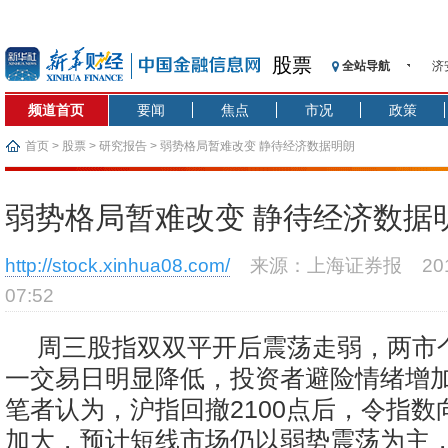
股票
全站导航
济
【
频道首页
要闻
焦点
市况
政策
记
【
首页
>
股票
>
研究报告
> 弱势格局暂难改变 静待经济数据明朗
济
【
弱势格局暂难改变 静待经济数据
在
央
http://stock.xinhua08.com/
来源：上海证券报
2
基
07:52
沥
恒
周三股指双双平开后震荡走弱，两市
一交易日明显降低，投资者避险情绪增
笔者认为，沪指回撤2100点后，令指数
加大，预计短线市场仍以弱势震荡为主