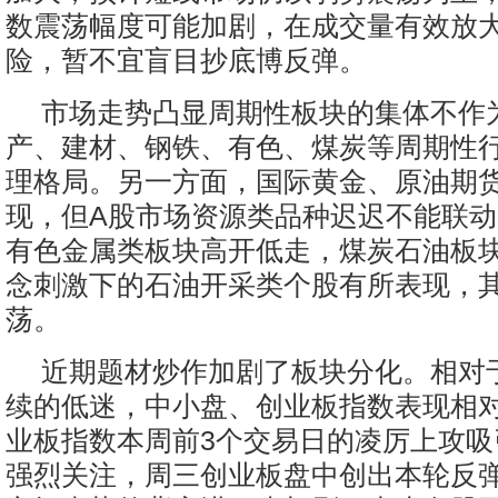
数震荡幅度可能加剧，在成交量有效放
险，暂不宜盲目抄底博反弹。
市场走势凸显周期性板块的集体不作
产、建材、钢铁、有色、煤炭等周期性
理格局。另一方面，国际黄金、原油期
现，但A股市场资源类品种迟迟不能联
有色金属类板块高开低走，煤炭石油板
念刺激下的石油开采类个股有所表现，
荡。
近期题材炒作加剧了板块分化。相对
续的低迷，中小盘、创业板指数表现相
业板指数本周前3个交易日的凌厉上攻吸
强烈关注，周三创业板盘中创出本轮反