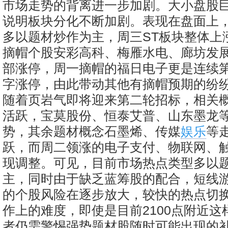
市场走势的背离进一步加剧。大小盘股
说明板块分化不断加剧。表现在盘面上
多以题材炒作为主，周三ST板块整体上涨1
摘帽个股安彩高科、梅雁水电、廊坊发
部涨停，周一摘帽的福日电子更是连续
字涨停，由此带动其他有摘帽预期的纷
随着页岩气即将迎来第二轮招标，相关
活跃，宝莫股份、恒泰艾普、山东墨龙
势，其余题材概念石墨烯、传媒
娱乐
等
跃，而周二领涨的电子支付、物联网、
现调整。可见，目前市场热点类型多以
主，同时由于缺乏蓝筹股的配合，短线
的个股风险在逐步放大，较快的热点切
作上的难度，即使是目前2100点附近这
者仍需警惕强势题材股随时可能出现的