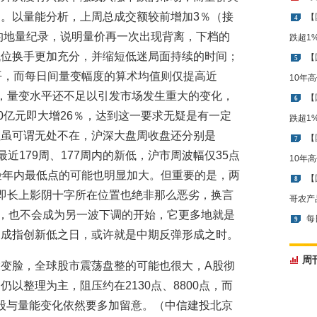
。以量能分析，上周总成交额较前增加3％（接
【
4
段的地量纪录，说明量价再一次出现背离，下档的
跌超1
低位换手更加充分，并缩短低迷局面持续的时间；
【
5
平，而每日间量变幅度的算术均值则仅提高近
10年
，量变水平还不足以引发市场发生重大的变化，
【
6
0亿元即大增26％，达到这一要求无疑是有一定
跌超1
征虽可谓无处不在，沪深大盘周收盘还分别是
【
7
即最近179周、177周内的新低，沪市周波幅仅35点
10年
验年内最低点的可能也明显加大。但重要的是，两
【
8
即长上影阴十字所在位置也绝非那么恶劣，换言
哥农产
的，也不会成为另一波下调的开始，它更多地就是
每
9
深成指创新低之日，或许就是中期反弹形成之时。
周
变脸，全球股市震荡盘整的可能也很大，A股彻
以整理为主，阻压约在2130点、8800点，而
权重股与量能变化依然要多加留意。（中信建投北京