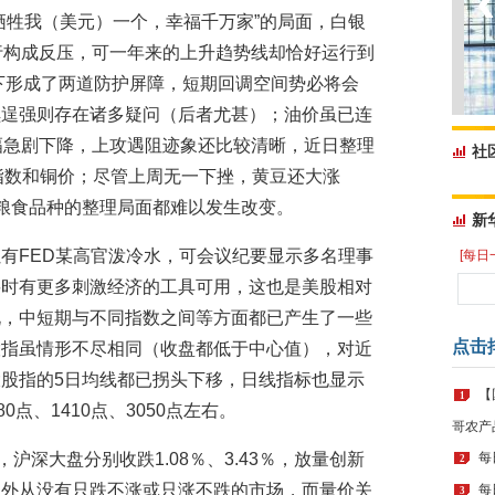
牺牲我（美元）一个，幸福千万家”的局面，白银
行构成反压，可一年来的上升趋势线却恰好运行到
上下形成了两道防护屏障，短期回调空间势必将会
续逞强则存在诸多疑问（后者尤甚）；油价虽已连
幅急剧下降，上攻遇阻迹象还比较清晰，近日整理
社
指数和铜价；尽管上周无一下挫，黄豆还大涨
粮食品种的整理局面都难以发生改变。
新
有FED某高官泼冷水，可会议纪要显示多名理事
[每日
要时有更多刺激经济的工具可用，这也是美股相对
说，中短期与不同指数之间等方面都已产生了一些
点击
股指虽情形不尽相同（收盘都低于中心值），对近
股指的5日均线都已拐头下移，日线指标也显示
【
1
点、1410点、3050点左右。
哥农产
沪深大盘分别收跌1.08％、3.43％，放量创新
每
2
中外从没有只跌不涨或只涨不跌的市场，而量价关
每
3