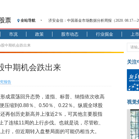
济安金信：中国基金市场数据分析周报（2020. 08.17—2020
股票
全站导航
【见·闻】疫情下，新加坡旅游业步履维艰
记者手记：疫情下的香港零售业如何浴火重生？
市况
政策
股市动态
行业掘金
上
【见·闻】疫情下一家香港传统零售商的转型突围之旅
 A股中期机会跌出来
济安金信：中国基金市场数据分析周报（2020. 07.27—2020
【新华财经调查】同业存单、结构性存款玩起“跷跷板”
关注
在“隐秘的角落”
股中期机会跌出来
央行公开市场净投放300亿元 短端资金利率明显下行
基本面及股市双轮冲击 债市回调十年期债表现最弱
究报告
沥青期货连续两日涨逾3% 沪银及两粕涨势喜人
恒生聚源：北斗收官之星发射成功，全产业链解析
后形成震荡回升态势，道指、标普、纳指依次收高
视觉
济安金信：中国基金市场数据分析周报（2020. 08.17—2020
之便压缩到0.88％、0.50％、0.22％。纵观全球股
还再创历史新高并上涨近2％，可其他主要股指
停止了连续11周的上行步伐。也就是说，尽管欧、
线上行，但近期转入盘整局面的可能仍相当大。