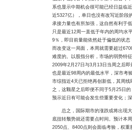
系也显示中期机会很可能已经日益临近
近5327亿），单日也没有改写近阶
承接力量也有所加强，这自然有利于
只是最近12周一直低于年内的周均水
9％，即目前量能依然处于偏低的状态
而改变这一局面，本周就需要超过670
难度的。以股指分析，市场的弱势特
2009年2月27日与3月13日当周之后
也是最近98周内的最低水平，深市考
市综指近4天已拒绝再创新低，其周线
之，这颗星之后即便不同于5月25日
预示近日有可能会发生些重要变化；
总之，国际期市的涨跌或将出现大
底扭转颓势就还需要点时间。预计本周仍
2050点、8400点则会面临考验，