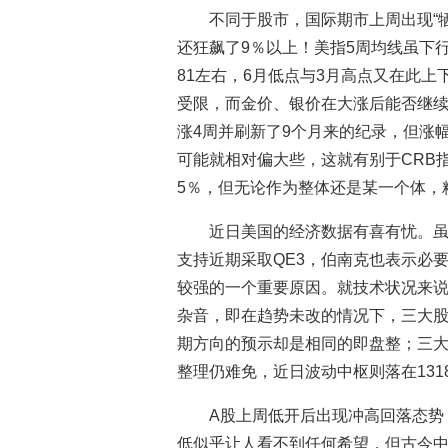
不同于股市，国际期市上周出现“
还狂飙了9％以上！美指5周均线虽下
81左右，6月低点与3月高点又在此
受限，而金价、银价在大涨后能否继
涨4周并刷新了9个月来的纪录，但涨
可能就相对偏大些，这就有别于CRB
5％，但无论作为整体还是某一个体，
近日美国的经济数据有喜有忧。虽
支持近期采取QE3，伯南克也表示必
较强的一个重要原因。就技术状况来
杂音，即在趋势未改的情况下，三大
期方向的预示却是相同的即盘整；三大
整理仍难免，近日波动中枢则落在13180
A股上周低开后出现冲高回落态势，
低似乎让人看不到任何希望，但古今