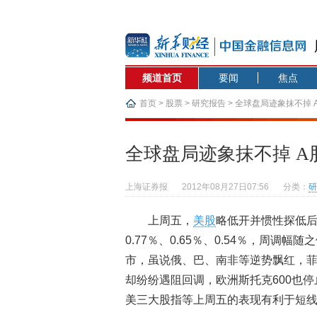
频道首页
要闻
焦点
首页
>
股票
>
研究报告
> 全球盘局迹象抹不掉
全球盘局迹象抹不掉 A
上海证券报
2012年08月27日07:56
分类：
研
上周五，
美股
略低开并惯性探低
0.77％、0.65％、0.54％，周调幅随
市，虽说俄、巴、南非等逆势飘红，菲
却纷纷遇阻回调，欧洲斯托克600也
美三大股指等上周五的表现有利于短