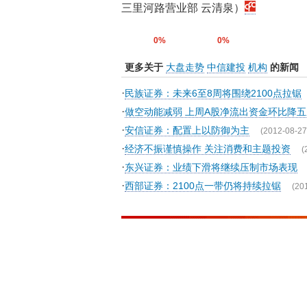
三里河路营业部 云清泉）
0%
0%
更多关于
大盘走势
中信建投
机构
的新闻
·
民族证券：未来6至8周将围绕2100点拉锯
·
做空动能减弱 上周A股净流出资金环比降五
·
安信证券：配置上以防御为主
(2012-08-27
·
经济不振谨慎操作 关注消费和主题投资
(
·
东兴证券：业绩下滑将继续压制市场表现
·
西部证券：2100点一带仍将持续拉锯
(20