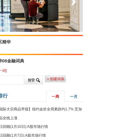
‹
›
菲律宾：防疫降级
区精华
华08金融词典
一词]
＋创建词条
排行
一周
一月
国际大宗商品早报】纽约金价全周累跌约1.7% 芝加
品全线上涨
日回顾(1月10日):A股市场行情
日回顾(1月7日):A股市场行情