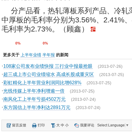
分产品看，热轧薄板系列产品、冷轧
中厚板的毛利率分别为3.56%、2.41%、
毛利率为2.73%。（顾鑫）
0%
0%
更多关于
上半年业绩
半年报
的新闻
·
108家公司发布业绩快报 三行业中报最抢眼
(2013-07-26)
·
超三成上市公司业绩缩水 高成长股成重灾区
(2013-07-25)
·
彩虹精化上半年营业利润同比增628%
(2013-07-25)
·
光线传媒上半年净利增逾一倍
(2013-07-25)
·
南风化工上半年亏损4502万元
(2013-07-24)
·
东方国信上半年净利达2891万元
(2013-07-24)
留言反馈
打印
大
中
小
我要评论
Select Language
▼