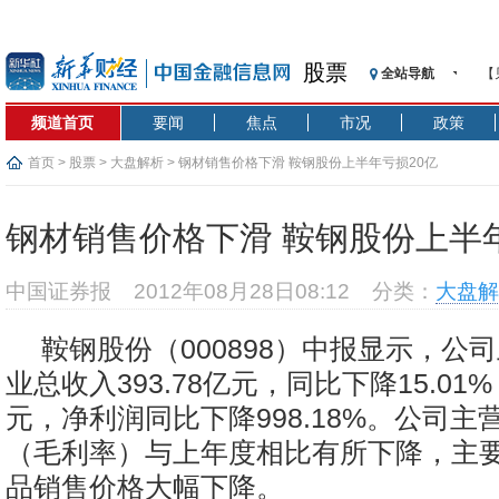
股票
全站导航
【
记
频道首页
要闻
焦点
市况
政策
【
济
首页
>
股票
>
大盘解析
> 钢材销售价格下滑 鞍钢股份上半年亏损20亿
【
在
钢材销售价格下滑 鞍钢股份上半年
央
基
中国证券报
2012年08月28日08:12
分类：
大盘解
沥
恒
鞍钢股份（000898）中报显示，公
济
业总收入393.78亿元，同比下降15.01%
元，净利润同比下降998.18%。公司
（毛利率）与上年度相比有所下降，主
品销售价格大幅下降。