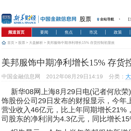
股票
全站导航
【
记
频道首页
要闻
焦点
市况
政策
【
济
首页
>
股票
>
大盘解析
> 美邦服饰中期净利增长15% 存货控制初显效
【
在
美邦服饰中期净利增长15% 存货
央
基
中国金融信息网
2012年08月29日14:19
分类：
大
沥
恒
新华08网上海8月29日电(记者何欣荣
济
饰股份公司29日发布的财报显示，今年
营业收入46亿元，比上年同期增长21%
司股东的净利润为4.3亿元，同比增长15