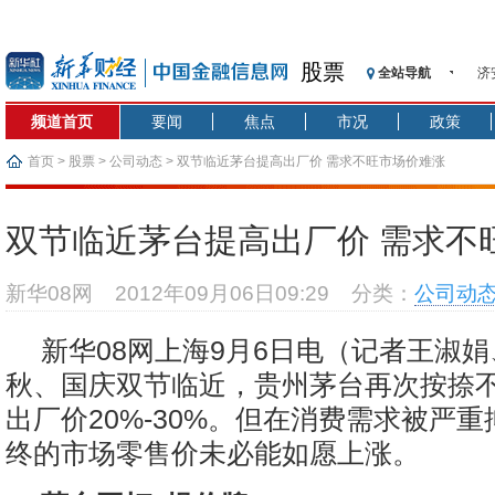
股票
全站导航
济
【
频道首页
要闻
焦点
市况
政策
记
【
首页
>
股票
>
公司动态
> 双节临近茅台提高出厂价 需求不旺市场价难涨
济
【
双节临近茅台提高出厂价 需求不
在
央
新华08网
2012年09月06日09:29
分类：
公司动
基
沥
新华08网上海9月6日电（记者王淑
恒
秋、国庆双节临近，贵州茅台再次按捺
出厂价20%-30%。但在消费需求被严
终的市场零售价未必能如愿上涨。