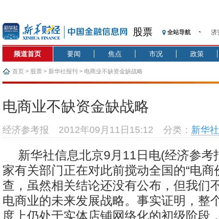
股票
全站导航
济
【
频道首页
要闻
焦点
市况
政策
记
【
首页
>
股票
>
新华社报刊
> 电商业不缺资金缺战略
济
【
电商业不缺资金缺战略
在
央
经济参考报
2012年09月11日15:12
分类：
新华社
基
沥
新华社信息北京9月11日电(经济参考
恒
家有关部门正在对此前搅动全国的“电商
查，虽然相关结论还没有公布，但我们
电商业的未来发展战略。事实证明，整
度上仍处于实体店铺网络化的初级阶段