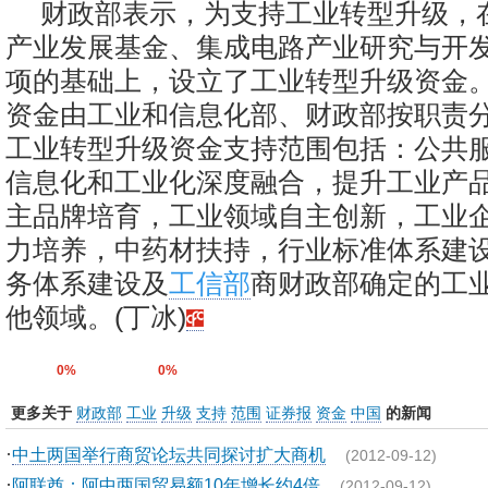
财政部表示，为支持工业转型升级，
产业发展基金、集成电路产业研究与开
项的基础上，设立了工业转型升级资金
资金由工业和信息化部、财政部按职责
工业转型升级资金支持范围包括：公共
信息化和工业化深度融合，提升工业产
主品牌培育，工业领域自主创新，工业
力培养，中药材扶持，行业标准体系建
务体系建设及
工信部
商财政部确定的工
他领域。(丁冰)
0%
0%
更多关于
财政部
工业
升级
支持
范围
证券报
资金
中国
的新闻
·
中土两国举行商贸论坛共同探讨扩大商机
(2012-09-12)
·
阿联酋：阿中两国贸易额10年增长约4倍
(2012-09-12)