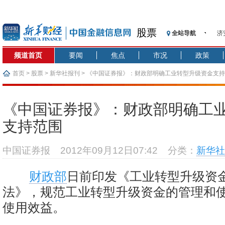
股票
全站导航
济
【
频道首页
要闻
焦点
市况
政策
记
【
首页
>
股票
>
新华社报刊
> 《中国证券报》：财政部明确工业转型升级资金支
济
【
《中国证券报》：财政部明确工
在
支持范围
央
基
中国证券报
2012年09月12日07:42
分类：
新华社
沥
恒
财政部
日前印发《工业转型升级资
法》，规范工业转型升级资金的管理和
使用效益。