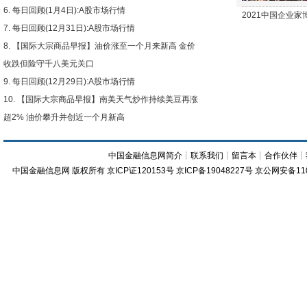
每日回顾(1月4日):A股市场行情
2021中国企业
每日回顾(12月31日):A股市场行情
【国际大宗商品早报】油价涨至一个月来新高 金价
收跌但险守千八美元关口
每日回顾(12月29日):A股市场行情
【国际大宗商品早报】南美天气炒作持续美豆再涨
超2% 油价攀升并创近一个月新高
中国金融信息网简介
┊
联系我们
┊
留言本
┊
合作伙伴
┊
中国金融信息网
版权所有
京ICP证120153号
京ICP备19048227号 京公网安备11