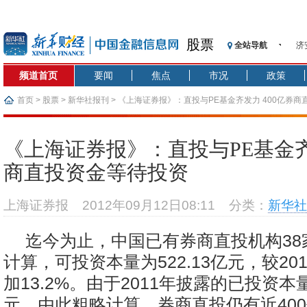
股票
全站导航
济
【
频道首页
要闻
焦点
市况
政策
记
【
首页
>
股票
>
新华社报刊
> 《上海证券报》：直投与PE基金齐发力 400亿券
济
【
《上海证券报》：直投与PE基金齐
在
商直投资金等待投资
央
基
上海证券报
2012年09月12日08:11
分类：
新华社
沥
恒
迄今为止，中国已有券商直投机构38
计算，可投资本量为522.13亿元，较20
加13.2%。由于2011年披露的已投资本量
元，由此粗略计算，券商直投仍有近40