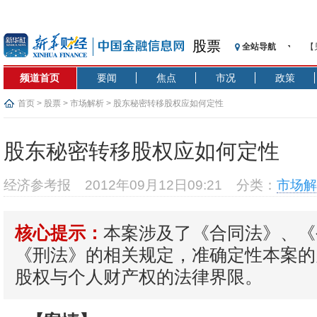
股票
全站导航
【
记
频道首页
要闻
焦点
市况
政策
【
济
首页
>
股票
>
市场解析
> 股东秘密转移股权应如何定性
【
在
股东秘密转移股权应如何定性
央
基
经济参考报
2012年09月12日09:21
分类：
市场解
沥
恒
本案涉及了《合同法》、《
核心提示：
济
《刑法》的相关规定，准确定性本案的
股权与个人财产权的法律界限。