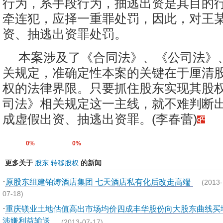
行为，系手段行为，抽逃出资是其目的
牵连犯，应择一重罪处罚，因此，对王
资、抽逃出资罪处罚。
本案涉及了《合同法》、《公司法》
关规定，准确定性本案的关键在于厘清
权的法律界限。只要抓住股东实现其股
司法》相关规定这一主线，就不难判断
成虚假出资、抽逃出资罪。(李春蕾)
0%
0%
更多关于
股东
转移股权
的新闻
·
原股东组建铂涛酒店集团 七天酒店私有化后改走高端
(2013-
07-18)
·
重庆镁业土地估值高出市场均价四成丰华股份向大股东曲线买
涉嫌利益输送
(2013-07-17)