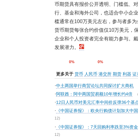
币期货具有报价公开透明、门槛低、
行、基金和海外公司，也适合中小企业
槛通常在100万美元左右，参与者多
货币期货每张合约价值仅10万美元，保
企业和个人投资者完全有能力参与。
发展潜力。
0%
0%
更多关于
货币
人民币
港交所
期货
利器
证
·
中土两国举行商贸论坛共同探讨扩大商机
·
阿联酋：阿中两国贸易额10年增长约4倍
·
12日人民币对美元汇率中间价反弹36个基
·
《中国证券报》：欧央行购债计划加大中国
12)
·
《中国证券报》：7天回购利率跌至3%资
12)