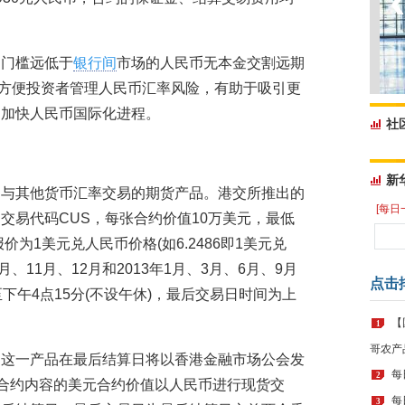
易门槛远低于
银行间
市场的人民币无本金交割远期
大大方便投资者管理人民币汇率风险，有助于吸引更
，加快人民币国际化进程。
社
新
币与其他货币汇率交易的期货产品。港交所推出的
[每日
交易代码CUS，每张合约价值10万美元，最低
价为1美元兑人民币价格(如6.2486即1美元兑
0月、11月、12月和2013年1月、3月、6月、9月
点击
下午4点15分(不设午休)，最后交易日时间为上
【
1
哥农产
，这一产品在最后结算日将以香港金融市场公会发
每
2
按合约内容的美元合约价值以人民币进行现货交
每
3