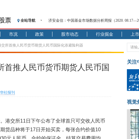
股票
全站导航
济安金信：中国基金市场数据分析周报（2020. 08.17—2020
【见·闻】疫情下，新加坡旅游业步履维艰
市况
政策
股市动态
行业掘金
上
记者手记：疫情下的香港零售业如何浴火重生？
【见·闻】疫情下一家香港传统零售商的转型突围之旅
港交所首推人民币货币期货人民币国际化添避险利器
济安金信：中国基金市场数据分析周报（2020. 07.27—2020
【新华财经调查】同业存单、结构性存款玩起“跷跷板”
关注
所首推人民币货币期货人民币国
在“隐秘的角落”
央行公开市场净投放300亿元 短端资金利率明显下行
基本面及股市双轮冲击 债市回调十年期债表现最弱
华社报刊
沥青期货连续两日涨逾3% 沪银及两粕涨势喜人
恒生聚源：北斗收官之星发射成功，全产业链解析
视觉
。港交所11日下午公布了全球首只可交收人民币
期货品种将于17日开始买卖，每张合约价值10
930元人民币，合约的保证金、结算交易费用均