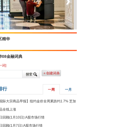
‹
›
菲律宾：防疫降级
区精华
华08金融词典
一词]
＋创建词条
排行
一周
一月
国际大宗商品早报】纽约金价全周累跌约1.7% 芝加
品全线上涨
日回顾(1月10日):A股市场行情
日回顾(1月7日):A股市场行情