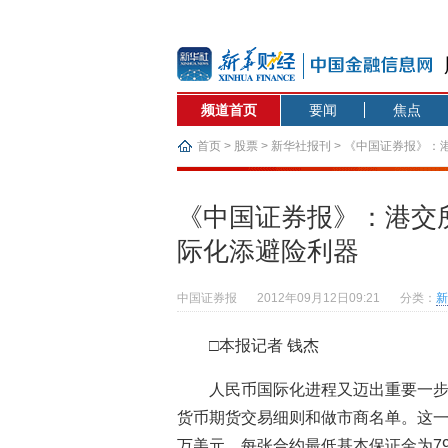
频道首页
要闻
焦点
首页
>
股票
>
新华社报刊
> 《中国证券报》：
《中国证券报》：港交
际化添避险利器
中国证券报
2012年09月12日09:21
分类：
新
□本报记者 钱杰
人民币国际化进程又迈出重要一步
货币期货交易细则和做市商名单。这一
万美元，每张合约最低基本保证金为7