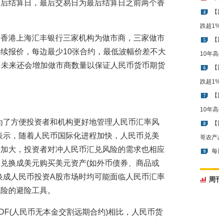
最后结算日，最后交易日为最后结算日之前两个香
【
4
跌超1
和香港上海汇丰银行三家机构为做市商，三家做市
【
5
续报价，每边最少10张合约，最低波幅价差不大
10年
示，未来还会增加做市商数量以保证人民币货币期货
【
6
跌超1
【
7
10年
为了方便投资者和机构更好地管理人民币汇率风
【
8
表示，随着人民币国际化进程加快，人民币兑美
哥农产
渐加大，投资者对冲人民币汇兑风险的需求也相应
每
9
兑换成美元购买美元资产(如外币债券、商品或
换成人民币投资A股市场时均可能面临人民币汇率
周
风险的避险工具。
DF(人民币无本金交割远期合约)相比，人民币货