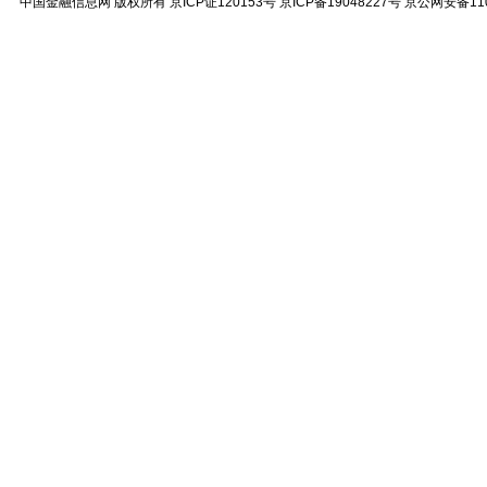
中国金融信息网
版权所有
京ICP证120153号
京ICP备19048227号 京公网安备11