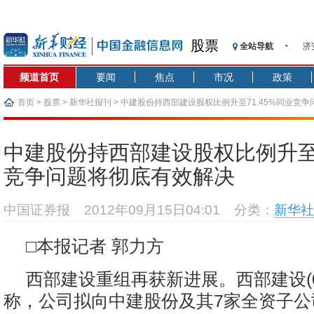
股票
全站导航
济
【
频道首页
要闻
焦点
市况
政策
记
【
首页
>
股票
>
新华社报刊
> 中建股份持西部建设股权比例升至71.45%同业竞
济
【
中建股份持西部建设股权比例升至7
在
竞争问题将彻底有效解决
央
基
中国证券报
2012年09月15日04:01
分类：
新华社
沥
恒
□本报记者 郭力方
西部建设重组再获新进展。西部建设(00
称，公司拟向中建股份及其7家全资子公