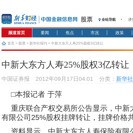
股票
全站导航
济
【
频道首页
要闻
焦点
市况
政策
记
【
首页
>
股票
>
新华社报刊
> 中新大东方人寿25%股权3亿转让
济
【
中新大东方人寿25%股权3亿转让
在
央
中国证券报
2012年09月17日04:01
分类：
新华社
基
沥
□本报记者 于萍
恒
重庆联合产权交易所公告显示，中新
有限公司25%股权挂牌转让，挂牌价格共
资料显示，中新大东方人寿保险有限