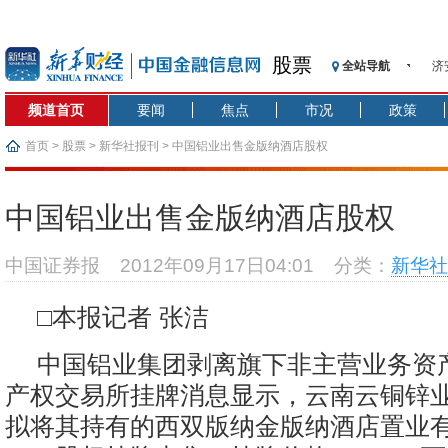
股票
全站导航
济
【
频道首页
要闻
焦点
市况
政策
记
【
首页
>
股票
>
新华社报刊
> 中国铝业出售金版纳酒店股权
济
【
中国铝业出售金版纳酒店股权
在
央
中国证券报
2012年09月17日04:01
分类：
新华社
基
沥
□本报记者 张洁
恒
中国铝业集团剥离旗下非主营业务资
产权交易所挂牌消息显示，云南云铜锌
拟将其持有的西双版纳金版纳酒店置业