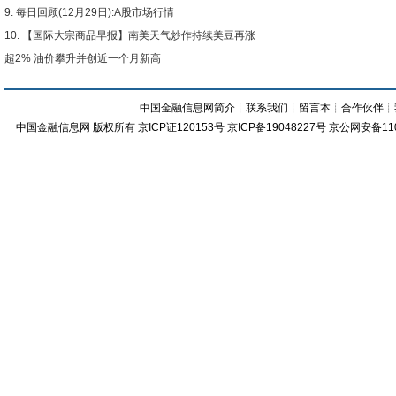
每日回顾(12月29日):A股市场行情
【国际大宗商品早报】南美天气炒作持续美豆再涨
超2% 油价攀升并创近一个月新高
中国金融信息网简介
┊
联系我们
┊
留言本
┊
合作伙伴
┊
中国金融信息网
版权所有
京ICP证120153号
京ICP备19048227号 京公网安备11