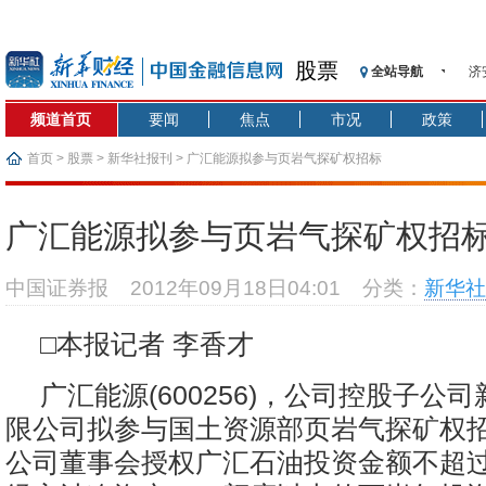
股票
全站导航
济
【
频道首页
要闻
焦点
市况
政策
记
【
首页
>
股票
>
新华社报刊
> 广汇能源拟参与页岩气探矿权招标
济
【
广汇能源拟参与页岩气探矿权招
在
央
中国证券报
2012年09月18日04:01
分类：
新华社
基
沥
□本报记者 李香才
恒
广汇能源(600256)，公司控股子公
限公司拟参与国土资源部页岩气探矿权
公司董事会授权广汇石油投资金额不超