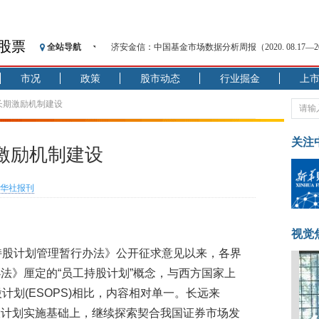
股票
全站导航
济安金信：中国基金市场数据分析周报（2020. 08.17—2020
【见·闻】疫情下，新加坡旅游业步履维艰
市况
政策
股市动态
行业掘金
上
记者手记：疫情下的香港零售业如何浴火重生？
【见·闻】疫情下一家香港传统零售商的转型突围之旅
长期激励机制建设
济安金信：中国基金市场数据分析周报（2020. 07.27—2020
【新华财经调查】同业存单、结构性存款玩起“跷跷板”
关注
激励机制建设
在“隐秘的角落”
央行公开市场净投放300亿元 短端资金利率明显下行
华社报刊
基本面及股市双轮冲击 债市回调十年期债表现最弱
沥青期货连续两日涨逾3% 沪银及两粕涨势喜人
恒生聚源：北斗收官之星发射成功，全产业链解析
视觉
持股计划管理暂行办法》公开征求意见以来，各界
法》厘定的“员工持股计划”概念，与西方国家上
计划(ESOPS)相比，内容相对单一。长远来
股计划实施基础上，继续探索契合我国证券市场发