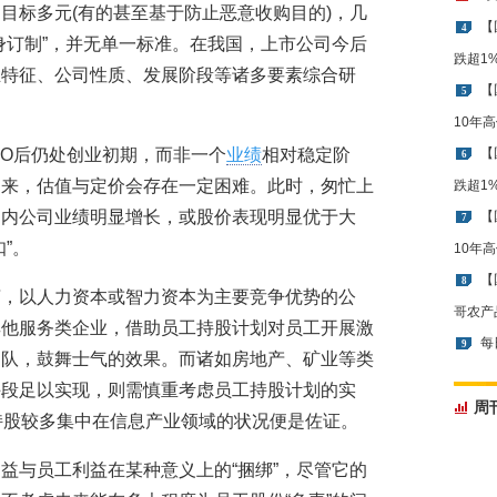
目标多元(有的甚至基于防止恶意收购目的)，几
【
4
身订制”，并无单一标准。在我国，上市公司今后
跌超1
业特征、公司性质、发展阶段等诸多要素综合研
【
5
10年
PO后仍处创业初期，而非一个
业绩
相对稳定阶
【
6
出来，估值与定价会存在一定困难。此时，匆忙上
跌超1
期内公司业绩明显增长，或股价表现明显优于大
【
7
”。
10年
【
8
言，以人力资本或智力资本为主要竞争优势的公
哥农产
其他服务类企业，借助员工持股计划对员工开展激
每
9
团队，鼓舞士气的效果。而诸如房地产、矿业等类
手段足以实现，则需慎重考虑员工持股计划的实
周
持股较多集中在信息产业领域的状况便是佐证。
益与员工利益在某种意义上的“捆绑”，尽管它的