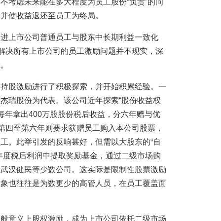
不考虑未来能在多大程度为员工股份“负责”的问
出并使收益返还至员工为终局。
促进上市公司普通员工与股东中长期利益一致化
来解决所有上市公司的员工激励问题并不现实，深
径。
工持股激励进行了积极探索，并开始积累经验。一
杰瑞股份为代表。该公司近年探索“股份收益权
东每年拿出400万股股份税后收益，分六年赠与优
，第四至第六年则要求获赠员工购入本公司股票，
工。此举引发的反响甚好，但需以大股东的“自
年度税后利润中提取奖励基金，通过二级市场购
如武汉健民等少数公司。这实际是限制性股票激励
对象也往往是为数更少的高管人员，在员工覆盖面
一般意义上股权激励，成为上市公司依托二级市场