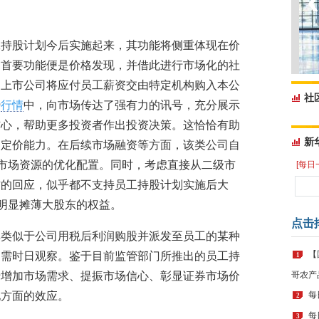
。
工持股计划今后实施起来，其功能将侧重体现在价
的首要功能便是价格发现，并借此进行市场化的社
，上市公司将应付员工薪资交由特定机构购入本公
社
势
行情
中，向市场传达了强有力的讯号，充分展示
信心，帮助更多投资者作出投资决策。这恰恰有助
新
的定价能力。在后续市场融资等方面，该类公司自
动市场资源的优化配置。同时，考虑直接从二级市
[每日
方的回应，似乎都不支持员工持股计划实施后大
或明显摊薄大股东的权益。
点击
非类似于公司用税后利润购股并派发至员工的某种
【
尚需时日观察。鉴于目前监管部门所推出的员工持
1
于增加市场需求、提振市场信心、彰显证券市场价
哥农产
他方面的效应。
每
2
每
3