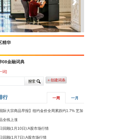
‹
›
菲律宾：防疫降级
区精华
华08金融词典
一词]
＋创建词条
排行
一周
一月
国际大宗商品早报】纽约金价全周累跌约1.7% 芝加
品全线上涨
日回顾(1月10日):A股市场行情
日回顾(1月7日):A股市场行情