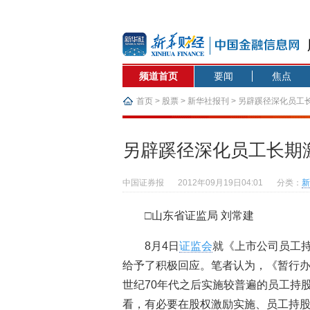
频道首页
要闻
焦点
首页
>
股票
>
新华社报刊
> 另辟蹊径深化员工
另辟蹊径深化员工长期
中国证券报
2012年09月19日04:01
分类：
新
□山东省证监局 刘常建
8月4日
证监会
就《上市公司员工
给予了积极回应。笔者认为，《暂行办
世纪70年代之后实施较普遍的员工持股
看，有必要在股权激励实施、员工持