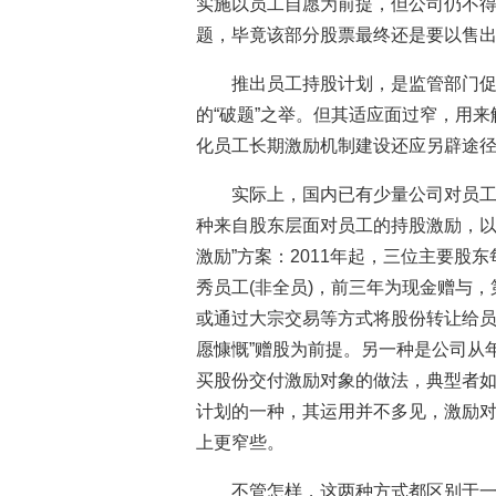
实施以员工自愿为前提，但公司仍不得
题，毕竟该部分股票最终还是要以售
推出员工持股计划，是监管部门
的“破题”之举。但其适应面过窄，用
化员工长期激励机制建设还应另辟途
实际上，国内已有少量公司对员
种来自股东层面对员工的持股激励，以
激励”方案：2011年起，三位主要股
秀员工(非全员)，前三年为现金赠与
或通过大宗交易等方式将股份转让给员
愿慷慨”赠股为前提。另一种是公司从
买股份交付激励对象的做法，典型者
计划的一种，其运用并不多见，激励
上更窄些。
不管怎样，这两种方式都区别于