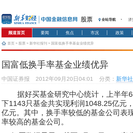
股票
全站导航
济
【
频道首页
要闻
焦点
市况
政策
记
【
首页
>
股票
>
新华社报刊
> 国富低换手率基金业绩优异
济
【
国富低换手率基金业绩优异
在
央
中国证券报
2012年09月20日04:01
分类：
新华社
基
沥
据好买基金研究中心统计，上半年6
恒
下1143只基金共实现利润1048.25亿元，
亿元。其中，换手率较低的基金公司表
率较高的基金公司。