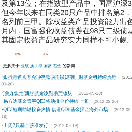
及第13位；在指数型产品中，国富沪深3
但今年以来在同类20只产品中排名第2
名列前三甲。除权益类产品投资能力出
月内，国富强化收益债券在98只二级债
其固定收益产品研究实力同样不可小觑。
0%
0%
更多关于
业绩
换手率
国富
基金
的新闻
·
银行渠道卖基金冲存款两不误短期理财基金料持续热销
(2012
09-20)
·
“金九银十”难现基金冷对地产板块
(2012-09-20)
·
易方达基金管宇QE3将助推金价持续上涨
(2012-09-20)
·
QE3短期助燃投资热情 借道QDII基金掘金海外市场
(2012-09-
19)
·
上周7只基金获准发行
(2012-09-19)