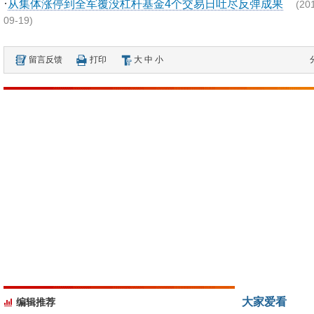
·
从集体涨停到全军覆没杠杆基金4个交易日吐尽反弹成果
(20
09-19)
留言反馈
打印
大
中
小
大家爱看
编辑推荐