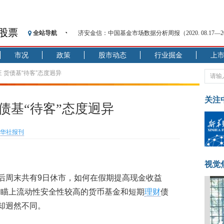
股票
全站导航
济安金信：中国基金市场数据分析周报（2020. 08.17—2020
【见·闻】疫情下，新加坡旅游业步履维艰
市况
政策
股市动态
行业掘金
上
记者手记：疫情下的香港零售业如何浴火重生？
【见·闻】疫情下一家香港传统零售商的转型突围之旅
 货债基“待客”态度迥异
济安金信：中国基金市场数据分析周报（2020. 07.27—2020
【新华财经调查】同业存单、结构性存款玩起“跷跷板”
关注
债基“待客”态度迥异
在“隐秘的角落”
央行公开市场净投放300亿元 短端资金利率明显下行
华社报刊
基本面及股市双轮冲击 债市回调十年期债表现最弱
沥青期货连续两日涨逾3% 沪银及两粕涨势喜人
恒生聚源：北斗收官之星发射成功，全产业链解析
视觉
前后周末共有9日休市，如何在假期提高现金收益
金瞄上流动性安全性较高的货币基金和短期
理财
债
度却迥然不同。