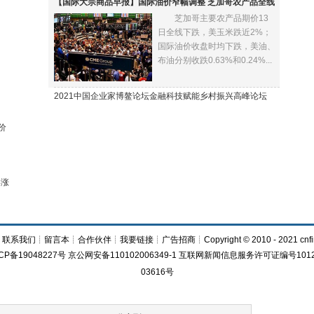
【国际大宗商品早报】国际油价窄幅调整 芝加哥农产品全线
芝加哥主要农产品期价13
下跌
日全线下跌，美玉米跌近2%；
国际油价收盘时均下跌，美油、
布油分别收跌0.63%和0.24%...
2021中国企业家博鳌论坛金融科技赋能乡村振兴高峰论坛
价
再涨
┊
联系我们
┊
留言本
┊
合作伙伴
┊
我要链接
┊
广告招商
┊Copyright © 2010 - 2021 cnfi
CP备19048227号 京公网安备110102006349-1 互联网新闻信息服务许可证编号1012
03616号