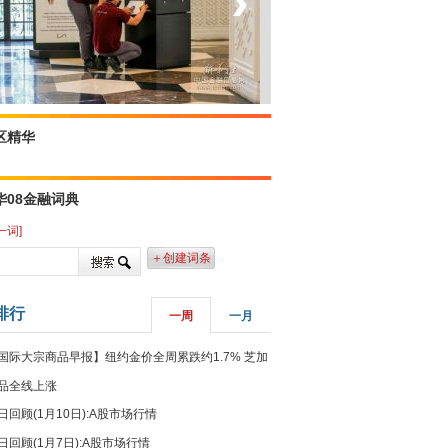
‹
›
菲律宾：防疫降级
区精华
华08金融词典
一词]
＋创建词条
排行
一周
一月
国际大宗商品早报】纽约金价全周累跌约1.7% 芝加
品全线上涨
日回顾(1月10日):A股市场行情
日回顾(1月7日):A股市场行情