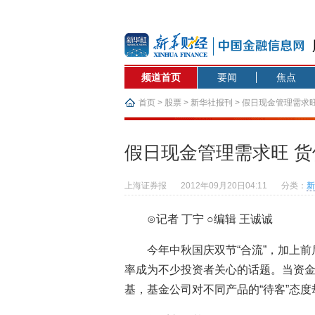
频道首页
要闻
焦点
首页
>
股票
>
新华社报刊
> 假日现金管理需求旺
假日现金管理需求旺 货
上海证券报
2012年09月20日04:11
分类：
新
⊙记者 丁宁 ○编辑 王诚诚
今年中秋国庆双节“合流”，加上
率成为不少投资者关心的话题。当资
基，基金公司对不同产品的“待客”态