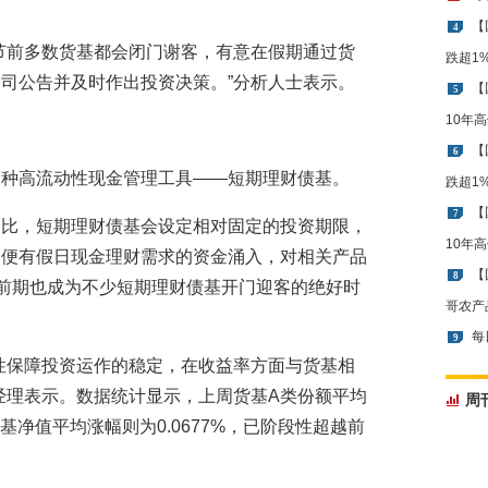
【
4
节前多数货基都会闭门谢客，有意在假期通过货
跌超1
司公告并及时作出投资决策。”分析人士表示。
【
5
10年
【
6
一种高流动性现金管理工具——短期理财债基。
跌超1
【
7
相比，短期理财债基会设定相对固定的投资期限，
10年
即便有假日现金理财需求的资金涌入，对相关产品
【
8
”前期也成为不少短期理财债基开门迎客的绝好时
哥农产
每
9
性保障投资运作的稳定，在收益率方面与货基相
经理表示。数据统计显示，上周货基A类份额平均
周
债基净值平均涨幅则为0.0677%，已阶段性超越前