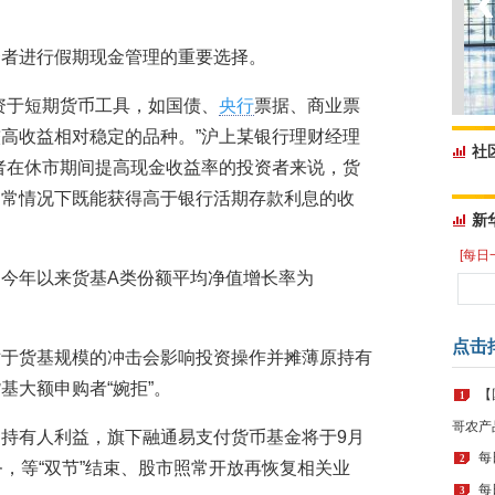
资者进行假期现金管理的重要选择。
资于短期货币工具，如国债、
央行
票据、商业票
高收益相对稳定的品种。”沪上某银行理财经理
社
者在休市期间提高现金收益率的投资者来说，货
通常情况下既能获得高于银行活期存款利息的收
新
[每日
今年以来货基A类份额平均净值增长率为
。
点击
对于货基规模的冲击会影响投资操作并摊薄原持有
基大额申购者“婉拒”。
【
1
哥农产
持有人利益，旗下融通易支付货币基金将于9月
每
2
务，等“双节”结束、股市照常开放再恢复相关业
每
3