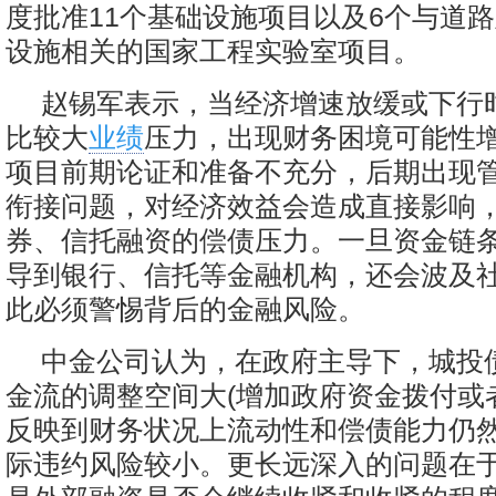
度批准11个基础设施项目以及6个与道
设施相关的国家工程实验室项目。
赵锡军表示，当经济增速放缓或下行
比较大
业绩
压力，出现财务困境可能性
项目前期论证和准备不充分，后期出现
衔接问题，对经济效益会造成直接影响
券、信托融资的偿债压力。一旦资金链
导到银行、信托等金融机构，还会波及
此必须警惕背后的金融风险。
中金公司认为，在政府主导下，城投
金流的调整空间大(增加政府资金拨付或
反映到财务状况上流动性和偿债能力仍
际违约风险较小。更长远深入的问题在