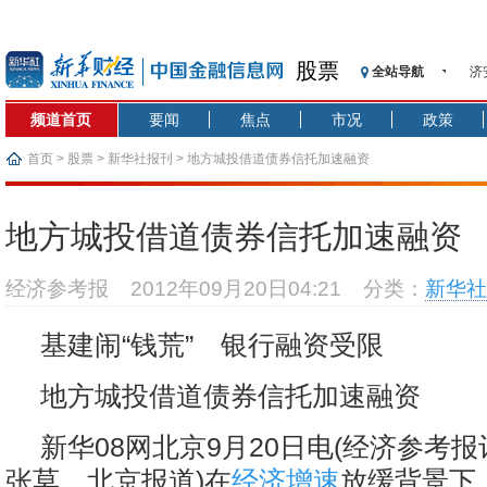
股票
全站导航
【
记
频道首页
要闻
焦点
市况
政策
【
济
首页
>
股票
>
新华社报刊
> 地方城投借道债券信托加速融资
【
在
地方城投借道债券信托加速融资
央
基
经济参考报
2012年09月20日04:21
分类：
新华社
沥
恒
基建闹“钱荒” 银行融资受限
济
地方城投借道债券信托加速融资
新华08网北京9月20日电(经济参
张莫 北京报道)在
经济增速
放缓背景下