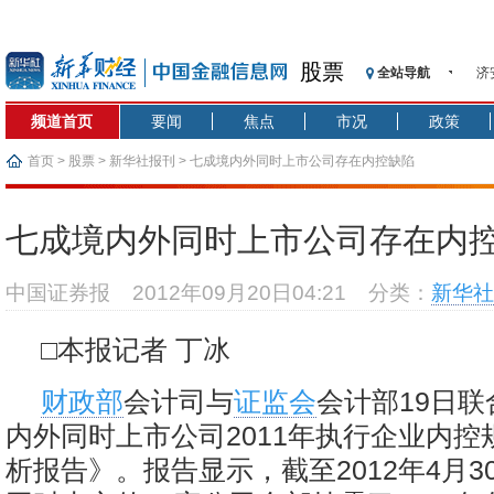
股票
全站导航
济
【
频道首页
要闻
焦点
市况
政策
记
【
首页
>
股票
>
新华社报刊
> 七成境内外同时上市公司存在内控缺陷
济
【
七成境内外同时上市公司存在内
在
央
中国证券报
2012年09月20日04:21
分类：
新华社
基
沥
□本报记者 丁冰
恒
财政部
会计司与
证监会
会计部19日
内外同时上市公司2011年执行企业内控
析报告》。报告显示，截至2012年4月3