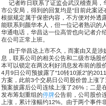
记者昨日联系了证监会武汉稽查局，
市公安局，得到的回复均是“目前此案还
根据规定属于保密内容，不方便对外透露
能联系到颜华本人，但一位记者熟识的
华通电话，华昌达一位高管也向记者介
在公司正常上班。
由于华昌达上市不久，而案由又是涉
息，联系公司的相关公告和二级市场股
本可以锁定在两次利好消息发布前的股
4月9日公司预披露了“10转10派2”的20
方案，此前3个交易日公司股价曾上涨了
预案披露后公司连续上涨了26%；二是在
发布筹划重组的
停牌
公告前，公司股价
上涨，累计涨幅约12%。由于两个事件