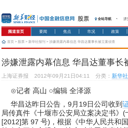
股票
全站导航
济
【
频道首页
要闻
焦点
市况
政策
记
【
首页
>
股票
>
新华社报刊
> 涉嫌泄露内幕信息 华昌达董事长被立案侦查
济
【
涉嫌泄露内幕信息 华昌达董事长
在
央
上海证券报
2012年09月21日04:11
分类：
新华社
基
沥
⊙记者 高山 ○编辑 全泽源
恒
华昌达昨日公告，9月19日公司收到
局传真件《十堰市公安局立案决定书》(
[2012]第 97 号)，根据《中华人民共