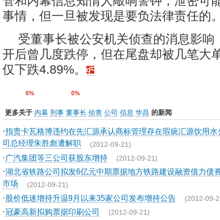
管和内幕信息知情人敲响警钟，泄密可
事情，但一旦被发现是要负法律责任的
受董事长被公安机关侦查的消息影响
开后曾几度跌停，但在尾盘却被几笔大
仅下跌4.89%。
0%
0%
更多关于
内幕
刑事
董事长
侦查
公司
信息
华昌
的新闻
·
指责卡瓦格博违约在先汇源承认商标管理存在瑕疵汇源饮用水
司总经理朱胜彪遭解职
(2012-09-21)
·
广汽集团等三公司获股东增持
(2012-09-21)
·
湖北省铁路公司拟发6亿元中期票据地方铁路建设融资借力债
市场
(2012-09-21)
·
股价低迷增持升温9月以来35家公司发布增持公告
(2012-09-2
·
冠豪高新拟购票据印刷公司
(2012-09-21)