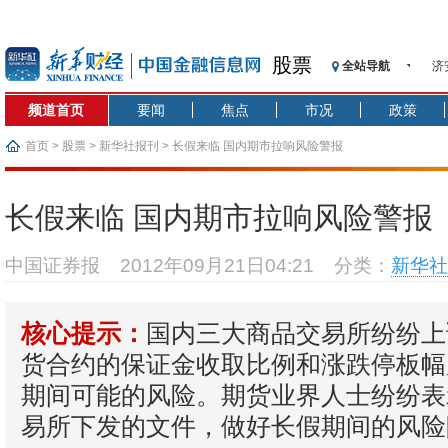
股票
全站导航
济
【
频道首页
要闻
焦点
市况
政策
记
【
首页
>
股票
>
新华社报刊
> 长假来临 国内期市拉响风险警报
济
【
长假来临 国内期市拉响风险警报
在
央
中国证券报
2012年09月21日04:21
分类：
新华社
基
沥
国内三大商品交易所纷纷上
恒
核心提示：
货合约的保证金收取比例和涨跌停板幅
期间可能的风险。期货业界人士纷纷表
易所下发的文件，做好长假期间的风险