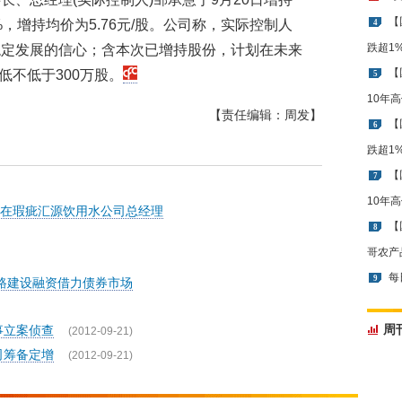
【
，增持均价为5.76元/股。公司称，实际控制人
4
跌超1
稳定发展的信心；含本次已增持股份，计划在未来
【
低不低于300万股。
5
10年
【责任编辑：周发】
【
6
跌超1
【
7
10年
在瑕疵汇源饮用水公司总经理
【
8
哥农产
每
9
路建设融资借力债券市场
周
事立案侦查
(2012-09-21)
司筹备定增
(2012-09-21)