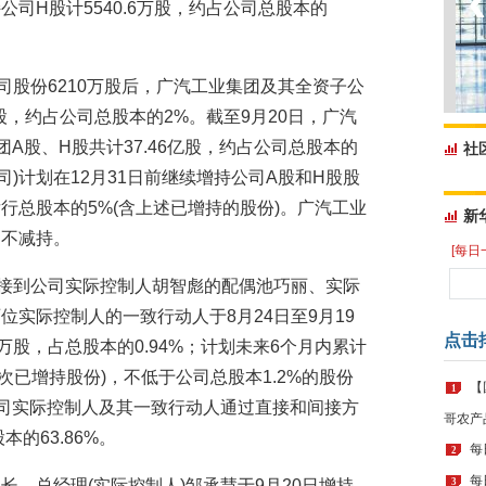
司H股计5540.6万股，约占公司总股本的
司股份6210万股后，广汽工业集团及其全资子公
亿股，约占公司总股本的2%。截至9月20日，广汽
团A股、H股共计37.46亿股，约占公司总股本的
社
公司)计划在12月31日前继续增持公司A股和H股股
行总股本的5%(含上述已增持的股份)。广汽工业
新
内不减持。
[每日
19日接到公司实际控制人胡智彪的配偶池巧丽、实际
实际控制人的一致行动人于8月24日至9月19
点击
万股，占总股本的0.94%；计划未来6个月内累计
次已增持股份)，不低于公司总股本1.2%的股份
【
1
公司实际控制人及其一致行动人通过直接和间接方
哥农产
的63.86%。
每
2
每
董事长、总经理(实际控制人)邹承慧于9月20日增持
3