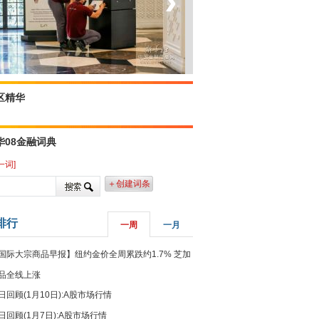
‹
›
菲律宾：防疫降级
区精华
华08金融词典
一词]
＋创建词条
排行
一周
一月
国际大宗商品早报】纽约金价全周累跌约1.7% 芝加
品全线上涨
日回顾(1月10日):A股市场行情
日回顾(1月7日):A股市场行情