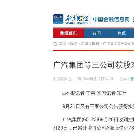
频道首页
要闻
焦点
首页
>
股票
>
新华社报刊
> 广汽集团等三公司
广汽集团等三公司获股
中国证券报
2012年09月21日04:21
分类：
新
□本报记者 王荣 实习记者 宋叶
9月21日又有三家公司公告获得
广汽集团(601238)9月20日
月20日，已累计增持公司A股股份计732