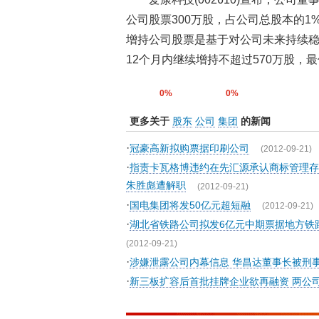
公司股票300万股，占公司总股本的1%
增持公司股票是基于对公司未来持续
12个月内继续增持不超过570万股，最
0%
0%
更多关于
股东
公司
集团
的新闻
·
冠豪高新拟购票据印刷公司
(2012-09-21)
·
指责卡瓦格博违约在先汇源承认商标管理存
朱胜彪遭解职
(2012-09-21)
·
国电集团将发50亿元超短融
(2012-09-21)
·
湖北省铁路公司拟发6亿元中期票据地方铁
(2012-09-21)
·
涉嫌泄露公司内幕信息 华昌达董事长被刑
·
新三板扩容后首批挂牌企业欲再融资 两公