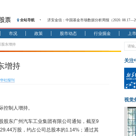
股票
全站导航
济安金信：中国基金市场数据分析周报（2020. 08.17—2020
【见·闻】疫情下，新加坡旅游业步履维艰
市况
政策
股市动态
行业掘金
上
记者手记：疫情下的香港零售业如何浴火重生？
【见·闻】疫情下一家香港传统零售商的转型突围之旅
获股东增持
济安金信：中国基金市场数据分析周报（2020. 07.27—2020
【新华财经调查】同业存单、结构性存款玩起“跷跷板”
关注
东增持
在“隐秘的角落”
央行公开市场净投放300亿元 短端资金利率明显下行
华社报刊
基本面及股市双轮冲击 债市回调十年期债表现最弱
沥青期货连续两日涨逾3% 沪银及两粕涨势喜人
恒生聚源：北斗收官之星发射成功，全产业链解析
视觉
实际控制人增持。
收到控股股东广州汽车工业集团有限公司通知，截至9
9.44万股，约占公司总股本的1.14%；通过其