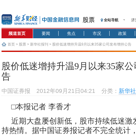
股票
全站导航
济
【
频道首页
要闻
焦点
市况
政策
记
【
首页
>
股票
>
新华社报刊
> 股价低迷增持升温9月以来35家公司发布增持公告
济
【
股价低迷增持升温9月以来35家
在
告
央
基
中国证券报
2012年09月21日04:21
分类：
新华社
沥
恒
□本报记者 李香才
近期大盘屡创新低，股市持续低迷激
持热情。据中国证券报记者不完全统计，