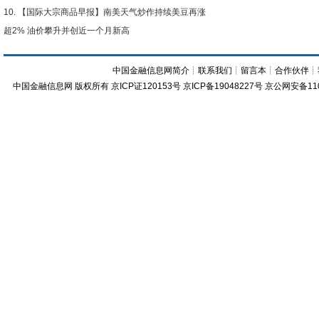
【国际大宗商品早报】南美天气炒作持续美豆再涨
超2% 油价攀升并创近一个月新高
中国金融信息网简介
┊
联系我们
┊
留言本
┊
合作伙伴
┊
中国金融信息网
版权所有
京ICP证120153号
京ICP备19048227号 京公网安备11