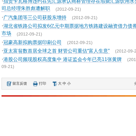
·
指责卡瓦格博违约在先汇源承认商标管理存在瑕疵汇源饮用水
司总经理朱胜彪遭解职
(2012-09-21)
·
广汽集团等三公司获股东增持
(2012-09-21)
·
湖北省铁路公司拟发6亿元中期票据地方铁路建设融资借力债
市场
(2012-09-21)
·
冠豪高新拟购票据印刷公司
(2012-09-21)
·
亚太富翁数首居全球之首 财管公司重估“富人生意”
(2012-09-
·
港股公司频现股权高度集中 港证监会今年已亮11张黄牌
(201
09-21)
留言反馈
打印
大
中
小