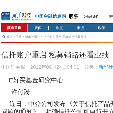
股票
全站导航
济
【
频道首页
要闻
焦点
市况
政策
记
【
首页
>
股票
>
新华社报刊
> 信托账户重启 私募销路还看业绩
济
【
信托账户重启 私募销路还看业绩
在
央
中国证券报
2012年09月24日04:01
分类：
新华社
基
沥
□好买基金研究中心
恒
许付漪
近日，中登公司发布《关于信托产品
问题的通知》，明确信托公司可自行开